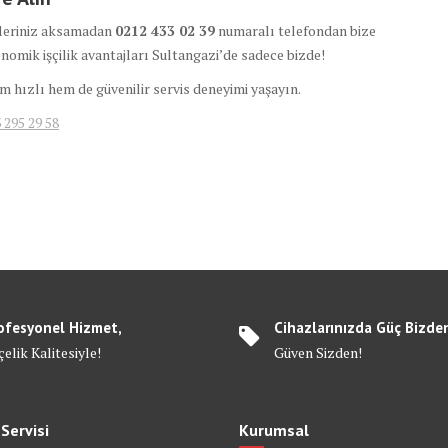
şleriniz aksamadan
0212 433 02 39
numaralı telefondan bize
konomik işçilik avantajları Sultangazi’de sadece bizde!
m hızlı hem de güvenilir servis deneyimi yaşayın.
 295 29 58
ofesyonel Hizmet,
Cihazlarınızda Güç Bizde
elik Kalitesiyle!
Güven Sizden!
 Servisi
Kurumsal