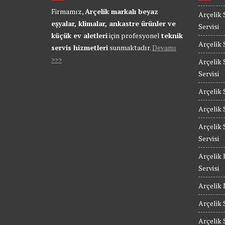
Firmamız,
Arçelik markalı beyaz
Arçelik 
eşyalar, klimalar, ankastre ürünler ve
Servisi
küçük ev aletleri
için profesyonel
teknik
Arçelik 
servis hizmetleri
sunmaktadır.
Devamı
>>>
Arçelik 
Servisi
Arçelik 
Arçelik 
Arçelik 
Servisi
Arçelik 
Servisi
Arçelik 
Arçelik 
Arçelik 