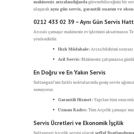
makineniz arızalandığında
güvenebileceğiniz bir se
ulaşarak
aynı gün servis, garantili onarım ve eko
0212 433 02 39 – Aynı Gün Servis Hatt
Arızalı çamaşır makineniz ev işlerinizi aksatmasın. Tek
yönlendirilir.
Hızlı Müdahale:
Arıza bildirimi sonrası 
Acil Servis:
Makineniz çalışmazsa günlük
En Doğru ve En Yakın Servis
Sultangazi’nin farklı noktalarında geniş servis ağımı
sunuyoruz.
Garantili Hizmet:
Yapılan tüm onarımla
Uzman Kadro:
Tüm Arçelik çamaşır mak
Servis Ücretleri ve Ekonomik İşçilik
Sultangazi Arçelik servisi olarak
şeffaf fiyatlandırm