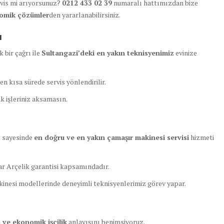
rvis mi arıyorsunuz?
0212 433 02 39
numaralı hattımızdan bize
nomik çözümler
den yararlanabilirsiniz.
ı
 bir çağrı ile
Sultangazi’deki en yakın teknisyenimiz
evinize
en kısa sürede servis yönlendirilir.
 işleriniz aksamasın.
z sayesinde
en doğru ve en yakın çamaşır makinesi servisi
hizmeti
r Arçelik garantisi kapsamındadır.
inesi modellerinde deneyimli teknisyenlerimiz görev yapar.
a ve ekonomik işçilik
anlayışını benimsiyoruz.