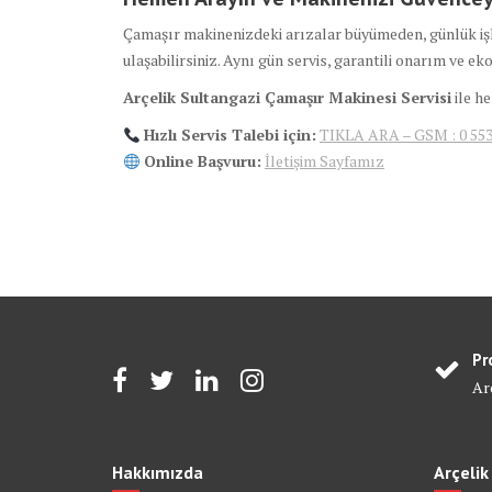
Çamaşır makinenizdeki arızalar büyümeden, günlük i
ulaşabilirsiniz. Aynı gün servis, garantili onarım ve e
Arçelik Sultangazi Çamaşır Makinesi Servisi
ile he
Hızlı Servis Talebi için:
TIKLA ARA – GSM : 0 553
Online Başvuru:
İletişim Sayfamız
Pr
Arç
Hakkımızda
Arçelik