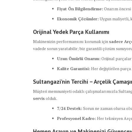
Fiyat Ön Bilgilendirme:
Onarım öncesi de
Ekonomik Çözümler:
Uygun maliyetli, k
Orijinal Yedek Parça Kullanımı
Makinenizin performansını korumak için
sadece Arçe
vadede sorun yaratabilir; biz garantili çözüm sunuyor
Uzun Ömürlü Onarım:
Orijinal parçalar
Kalite Garantisi:
Her değiştirilen parça
Sultangazi’nin Tercihi – Arçelik Çamaşı
Müşteri memnuniyeti odaklı çalışmalarımızla Sultan
servis
olduk.
7/24 Destek:
Sorun ne zaman olursa ols
Profesyonel Kadro:
Her teknisyen Arçe
Hemen Arayın ve Makinenizi Güvencey