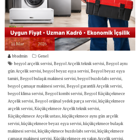
11
Mar
2026
bbadmin
Genel
,
,
beşyol arçelik servisi
Beşyol Arçelik teknik servisi
Beşyol aynı
,
,
gün Arçelik servisi
beşyol beyaz eşya servisi
Beşyol beyaz eşya
,
,
,
tamiri
Beşyol bulaşık makinesi servisi
beşyol buzdolabı servisi
,
,
beşyol çamaşır makinesi servisi
Beşyol garantili Arçelik servisi
,
,
beşyol klima servisi
Beşyol kombi servisi
Beşyol Küçükçekmece
,
,
Arçelik servisi
Beşyol orijinal yedek parça servisi
küçükçekmece
,
,
arçelik servisi
Küçükçekmece Arçelik teknik servisi
,
Küçükçekmece Arçelik ustası
küçükçekmece aynı gün arçelik
,
,
servisi
küçükçekmece beyaz eşya servisi
küçükçekmece bulaşık
,
,
makinesi servisi
küçükçekmece buzdolabı servisi
küçükçekmece
,
,
çamaşır makinesi servisi
Küçükçekmece en yakın Arçelik servisi