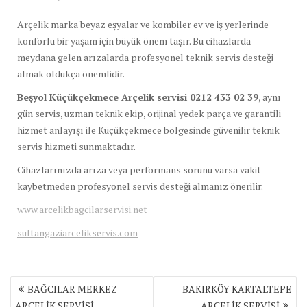
Arçelik marka beyaz eşyalar ve kombiler ev ve iş yerlerinde
konforlu bir yaşam için büyük önem taşır. Bu cihazlarda
meydana gelen arızalarda profesyonel teknik servis desteği
almak oldukça önemlidir.
Beşyol Küçükçekmece Arçelik servisi 0212 433 02 39
, aynı
gün servis, uzman teknik ekip, orijinal yedek parça ve garantili
hizmet anlayışı ile Küçükçekmece bölgesinde güvenilir teknik
servis hizmeti sunmaktadır.
Cihazlarınızda arıza veya performans sorunu varsa vakit
kaybetmeden profesyonel servis desteği almanız önerilir.
www.arcelikbagcilarservisi.net
sultangaziarcelikservis.com
Yazı
BAĞCILAR MERKEZ
BAKIRKÖY KARTALTEPE
gezinmesi
ARÇELİK SERVİSİ
ARÇELİK SERVİSİ