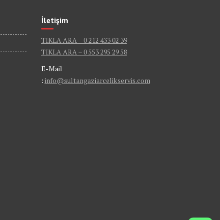
İletişim
TIKLA ARA – 0 212 433 02 39
TIKLA ARA – 0 553 295 29 58
E-Mail
:
info@sultangaziarcelikservis.com