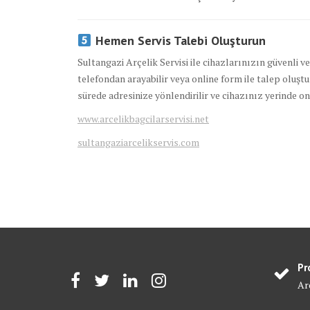
Hemen Servis Talebi Oluşturun
Sultangazi Arçelik Servisi ile cihazlarınızın güvenli v
telefondan arayabilir veya online form ile talep oluşt
sürede adresinize yönlendirilir ve cihazınız yerinde ona
www.arcelikbagcilarservisi.net
sultangaziarcelikservis.com
Pr
Arç