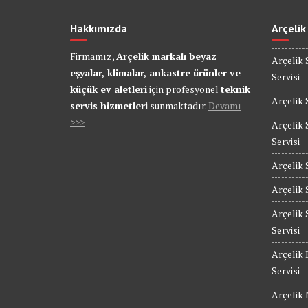
Hakkımızda
Arçelik
Firmamız,
Arçelik markalı beyaz
Arçelik 
eşyalar, klimalar, ankastre ürünler ve
Servisi
küçük ev aletleri
için profesyonel
teknik
Arçelik 
servis hizmetleri
sunmaktadır.
Devamı
>>>
Arçelik 
Servisi
Arçelik 
Arçelik 
Arçelik 
Servisi
Arçelik 
Servisi
Arçelik 