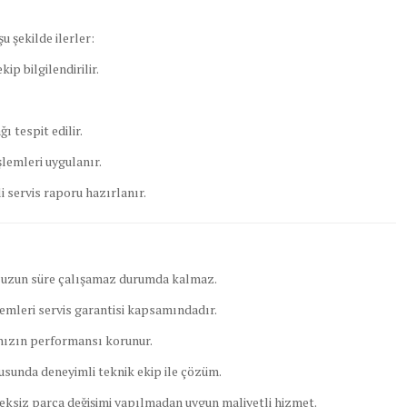
u şekilde ilerler:
ip bilgilendirilir.
ı tespit edilir.
şlemleri uygulanır.
li servis raporu hazırlanır.
 uzun süre çalışamaz durumda kalmaz.
emleri servis garantisi kapsamındadır.
nızın performansı korunur.
usunda deneyimli teknik ekip ile çözüm.
ksiz parça değişimi yapılmadan uygun maliyetli hizmet.