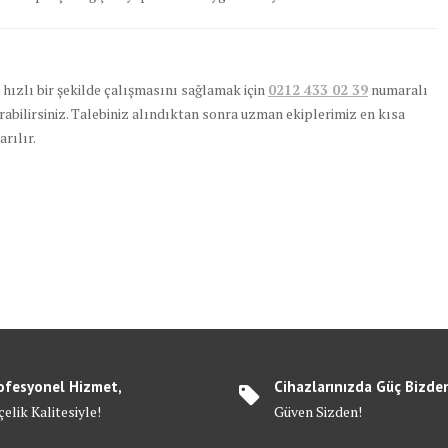
e hızlı bir şekilde çalışmasını sağlamak için
0212 433 02 39
numaralı
urabilirsiniz. Talebiniz alındıktan sonra uzman ekiplerimiz en kısa
rılır.
ofesyonel Hizmet,
Cihazlarınızda Güç Bizde
elik Kalitesiyle!
Güven Sizden!