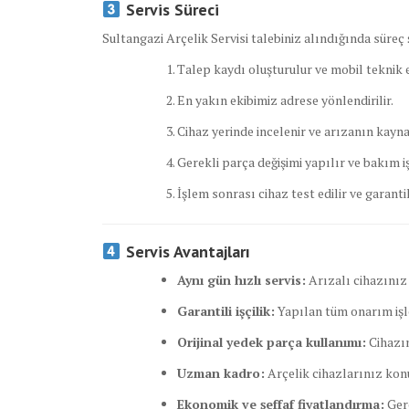
Servis Süreci
Sultangazi Arçelik Servisi talebiniz alındığında süreç ş
Talep kaydı oluşturulur ve mobil teknik ek
En yakın ekibimiz adrese yönlendirilir.
Cihaz yerinde incelenir ve arızanın kaynağ
Gerekli parça değişimi yapılır ve bakım i
İşlem sonrası cihaz test edilir ve garanti
Servis Avantajları
Aynı gün hızlı servis:
Arızalı cihazınız
Garantili işçilik:
Yapılan tüm onarım işl
Orijinal yedek parça kullanımı:
Cihazı
Uzman kadro:
Arçelik cihazlarınız kon
Ekonomik ve şeffaf fiyatlandırma:
Gere