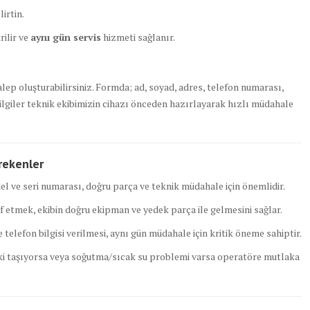
irtin.
rilir ve
aynı gün servis
hizmeti sağlanır.
p oluşturabilirsiniz. Formda; ad, soyad, adres, telefon numarası,
u bilgiler teknik ekibimizin cihazı önceden hazırlayarak hızlı müdahale
rekenler
l ve seri numarası, doğru parça ve teknik müdahale için önemlidir.
f etmek, ekibin doğru ekipman ve yedek parça ile gelmesini sağlar.
telefon bilgisi verilmesi, aynı gün müdahale için kritik öneme sahiptir.
ki taşıyorsa veya soğutma/sıcak su problemi varsa operatöre mutlaka