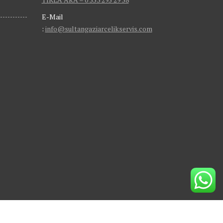
E-Mail
:
info@sultangaziarcelikservis.com