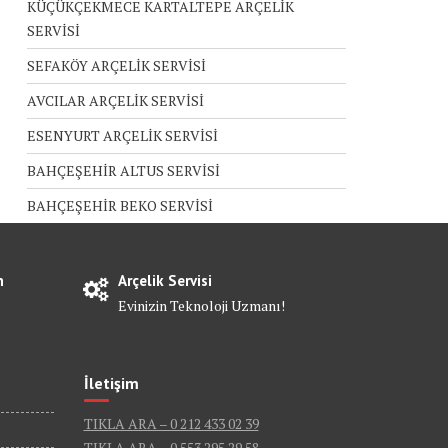
KÜÇÜKÇEKMECE KARTALTEPE ARÇELİK
SERVİSİ
SEFAKÖY ARÇELİK SERVİSİ
AVCILAR ARÇELİK SERVİSİ
ESENYURT ARÇELİK SERVİSİ
BAHÇEŞEHİR ALTUS SERVİSİ
BAHÇEŞEHİR BEKO SERVİSİ
n
Arçelik Servisi
Evinizin Teknoloji Uzmanı!
İletişim
TIKLA ARA – 0 212 433 02 39
TIKLA ARA – 0 553 295 29 58