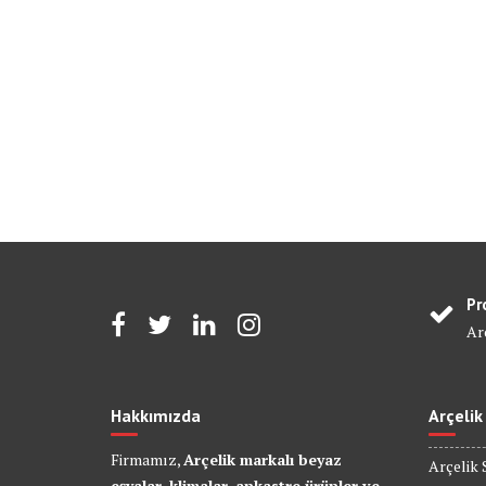
Pr
Arç
Hakkımızda
Arçelik
Firmamız,
Arçelik markalı beyaz
Arçelik 
eşyalar, klimalar, ankastre ürünler ve