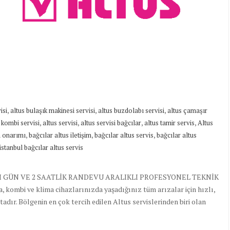
,
,
,
isi
altus bulaşık makinesi servisi
altus buzdolabı servisi
altus çamaşır
,
,
,
,
 kombi servisi
altus servisi
altus servisi bağcılar
altus tamir servis
Altus
,
,
,
a onarımı
bağcılar altus iletişim
bağcılar altus servis
bağcılar altus
istanbul bağcılar altus servis
YNI GÜN VE 2 SAATLİK RANDEVU ARALIKLI PROFESYONEL TEKNİK
, kombi ve klima cihazlarınızda yaşadığınız tüm arızalar için hızlı,
adır. Bölgenin en çok tercih edilen Altus servislerinden biri olan