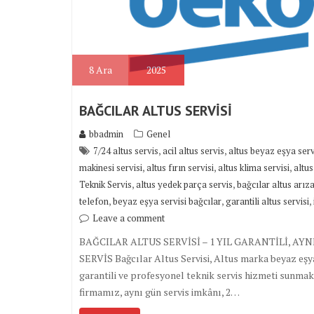
8
Ara
2025
BAĞCILAR ALTUS SERVİSİ
bbadmin
Genel
,
,
7/24 altus servis
acil altus servis
altus beyaz eşya serv
,
,
,
makinesi servisi
altus fırın servisi
altus klima servisi
altus
,
,
Teknik Servis
altus yedek parça servis
bağcılar altus arız
,
,
,
telefon
beyaz eşya servisi bağcılar
garantili altus servisi
Leave a comment
BAĞCILAR ALTUS SERVİSİ – 1 YIL GARANTİLİ, A
SERVİS Bağcılar Altus Servisi, Altus marka beyaz eşya
garantili ve profesyonel teknik servis hizmeti sunmakt
firmamız, aynı gün servis imkânı, 2…