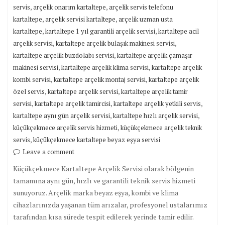
,
,
servis
arçelik onarım kartaltepe
arçelik servis telefonu
,
,
kartaltepe
arçelik servisi kartaltepe
arçelik uzman usta
,
,
kartaltepe
kartaltepe 1 yıl garantili arçelik servisi
kartaltepe acil
,
,
arçelik servisi
kartaltepe arçelik bulaşık makinesi servisi
,
kartaltepe arçelik buzdolabı servisi
kartaltepe arçelik çamaşır
,
,
makinesi servisi
kartaltepe arçelik klima servisi
kartaltepe arçelik
,
,
kombi servisi
kartaltepe arçelik montaj servisi
kartaltepe arçelik
,
,
özel servis
kartaltepe arçelik servisi
kartaltepe arçelik tamir
,
,
,
servisi
kartaltepe arçelik tamircisi
kartaltepe arçelik yetkili servis
,
,
kartaltepe aynı gün arçelik servisi
kartaltepe hızlı arçelik servisi
,
küçükçekmece arçelik servis hizmeti
küçükçekmece arçelik teknik
,
servis
küçükçekmece kartaltepe beyaz eşya servisi
Leave a comment
Küçükçekmece Kartaltepe Arçelik Servisi olarak bölgenin
tamamına aynı gün, hızlı ve garantili teknik servis hizmeti
sunuyoruz. Arçelik marka beyaz eşya, kombi ve klima
cihazlarınızda yaşanan tüm arızalar, profesyonel ustalarımız
tarafından kısa sürede tespit edilerek yerinde tamir edilir.