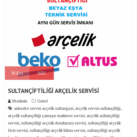
30
Kas
2025
SULTANÇİFTİLİĞİ ARÇELİK SERVİSİ
bbadmin
Genel
,
,
ankastre servisi arçelik sultangazi
arçelik servisi sultançifliği
,
arçelik sultançifliği çamaşır makinesi servisi
arçelik sultançifliği
,
,
servisi
sultançifliği arçelik dondurucu servisi
sultançifliği arçelik
,
,
fırın servisi
sultançifliği arçelik klima servisi
sultançifliği arçelik