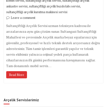
,
,
kombi servisi
sultançifliği arçelik servisi
sultançiftliği arçelik
,
,
ankastre servisi
sultançiftliği arçelik buzdolabı servisi
sultançiftliği arçelik kurutma makinesi servisi
Leave a comment
Sultançiftliği Arçelik Servisi uzman teknisyen kadrosu ile
arızalarınıza aynı gün çözüm sunar. Sultangazi Sultançiftliği
Mahallesi ve çevresinde Arçelik marka beyaz eşyalarınız için
güvenilir, profesyonel ve hızlı teknik destek arıyorsanız doğru
adrestesiniz. Tüm tamir işlemleri garantili yapılır ve teknik
servis ekibimiz yalnızca orijinal yedek parça kullanarak
cihazlarınızın ilk günkü performansına kavuşmasını sağlar.
Tam donanımlı mobil servis…
Read More
Arçelik Servislerimiz