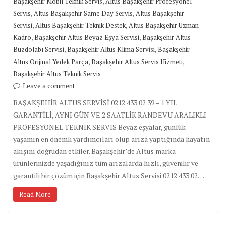
,
Başakşehir Mobil Teknik Servis
Altus Başakşehir Profesyonel
,
,
Servis
Altus Başakşehir Same Day Servis
Altus Başakşehir
,
,
Servisi
Altus Başakşehir Teknik Destek
Altus Başakşehir Uzman
,
,
Kadro
Başakşehir Altus Beyaz Eşya Servisi
Başakşehir Altus
,
,
Buzdolabı Servisi
Başakşehir Altus Klima Servisi
Başakşehir
,
,
Altus Orijinal Yedek Parça
Başakşehir Altus Servis Hizmeti
Başakşehir Altus Teknik Servis
Leave a comment
BAŞAKŞEHİR ALTUS SERVİSİ 0212 433 02 39 – 1 YIL
GARANTİLİ, AYNI GÜN VE 2 SAATLİK RANDEVU ARALIKLI
PROFESYONEL TEKNİK SERVİS Beyaz eşyalar, günlük
yaşamın en önemli yardımcıları olup arıza yaptığında hayatın
akışını doğrudan etkiler. Başakşehir’de Altus marka
ürünlerinizde yaşadığınız tüm arızalarda hızlı, güvenilir ve
garantili bir çözüm için Başakşehir Altus Servisi 0212 433 02…
Read More