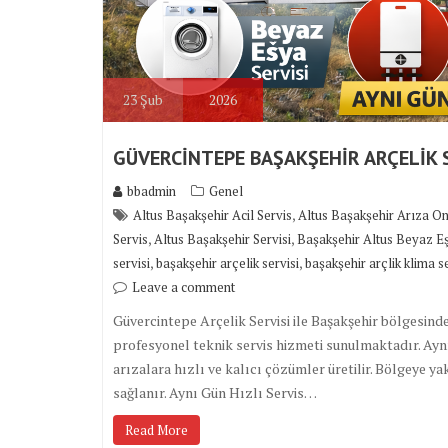
23
Şub
2026
GÜVERCİNTEPE BAŞAKŞEHİR ARÇELİK 
bbadmin
Genel
,
Altus Başakşehir Acil Servis
Altus Başakşehir Arıza O
,
,
Servis
Altus Başakşehir Servisi
Başakşehir Altus Beyaz Eş
,
,
servisi
başakşehir arçelik servisi
başakşehir arçlik klima se
Leave a comment
Güvercintepe Arçelik Servisi ile Başakşehir bölgesind
profesyonel teknik servis hizmeti sunulmaktadır. Aynı 
arızalara hızlı ve kalıcı çözümler üretilir. Bölgeye y
sağlanır. Aynı Gün Hızlı Servis…
Read More