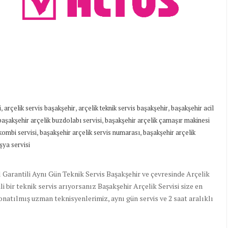
,
,
,
i
arçelik servis başakşehir
arçelik teknik servis başakşehir
başakşehir acil
,
başakşehir arçelik buzdolabı servisi
başakşehir arçelik çamaşır makinesi
,
,
kombi servisi
başakşehir arçelik servis numarası
başakşehir arçelik
şya servisi
arantili Aynı Gün Teknik Servis Başakşehir ve çevresinde Arçelik
li bir teknik servis arıyorsanız Başakşehir Arçelik Servisi size en
atılmış uzman teknisyenlerimiz, aynı gün servis ve 2 saat aralıklı