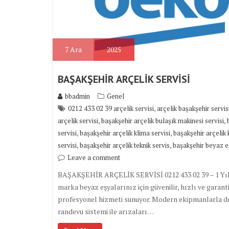
7
Ara
2025
BAŞAKŞEHİR ARÇELİK SERVİSİ
bbadmin
Genel
,
0212 433 02 39 arçelik servisi
arçelik başakşehir servis
,
,
arçelik servisi
başakşehir arçelik bulaşık makinesi servisi
,
,
servisi
başakşehir arçelik klima servisi
başakşehir arçelik 
,
,
servisi
başakşehir arçelik teknik servis
başakşehir beyaz e
Leave a comment
BAŞAKŞEHİR ARÇELİK SERVİSİ 0212 433 02 39 – 1 Yıl G
marka beyaz eşyalarınız için güvenilir, hızlı ve garanti
profesyonel hizmeti sunuyor. Modern ekipmanlarla don
randevu sistemi ile arızaları…