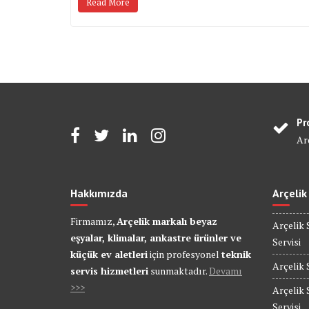
Read More
Pr
Arç
Hakkımızda
Arçelik
Firmamız,
Arçelik markalı beyaz
Arçelik 
eşyalar, klimalar, ankastre ürünler ve
Servisi
küçük ev aletleri
için profesyonel
teknik
Arçelik 
servis hizmetleri
sunmaktadır.
Devamı
>>>
Arçelik 
Servisi