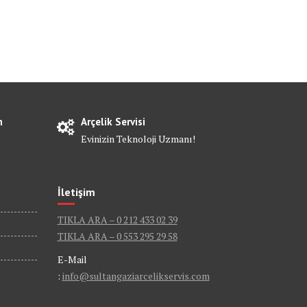
n
Arçelik Servisi
Evinizin Teknoloji Uzmanı!
İletişim
TIKLA ARA – 0 212 433 02 39
TIKLA ARA – 0 553 295 29 58
E-Mail
:
info@sultangaziarcelikservis.com