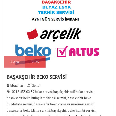
7
Ara
2025
BAŞAKŞEHİR BEKO SERVİSİ
bbadmin
Genel
,
,
0212 433 02 39 beko servis
başakşehir acil beko servisi
,
başakşehir beko bulaşık makinesi servisi
başakşehir beko
,
,
buzdolabı servisi
başakşehir beko çamaşır makinesi servisi
,
,
başakşehir beko klima servisi
başakşehir beko kombi servisi