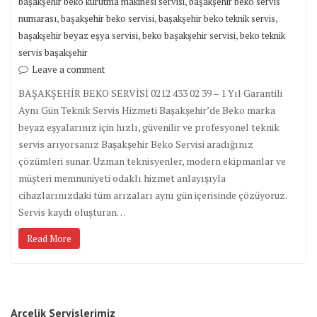
,
başakşehir beko kurutma makinesi servisi
başakşehir beko servis
,
,
,
numarası
başakşehir beko servisi
başakşehir beko teknik servis
,
,
başakşehir beyaz eşya servisi
beko başakşehir servisi
beko teknik
servis başakşehir
Leave a comment
BAŞAKŞEHİR BEKO SERVİSİ 0212 433 02 39 – 1 Yıl Garantili
Aynı Gün Teknik Servis Hizmeti Başakşehir’de Beko marka
beyaz eşyalarınız için hızlı, güvenilir ve profesyonel teknik
servis arıyorsanız Başakşehir Beko Servisi aradığınız
çözümleri sunar. Uzman teknisyenler, modern ekipmanlar ve
müşteri memnuniyeti odaklı hizmet anlayışıyla
cihazlarınızdaki tüm arızaları aynı gün içerisinde çözüyoruz.
Servis kaydı oluşturan…
Read More
Arçelik Servislerimiz