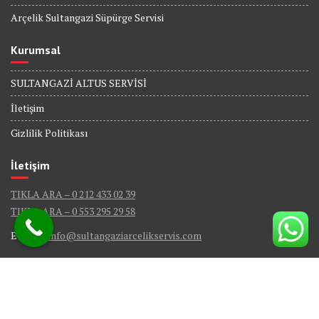
Arçelik Sultangazi Süpürge Servisi
Kurumsal
SULTANGAZİ ALTUS SERVİSİ
İletişim
Gizlilik Politikası
İletişim
TIKLA ARA – 0 212 433 02 39
TIKLA ARA – 0 553 295 29 58
E-Mail :
info@sultangaziarcelikservis.com
© Sultangazi Arçelik Servis - Tüm Hakları Saklıdır