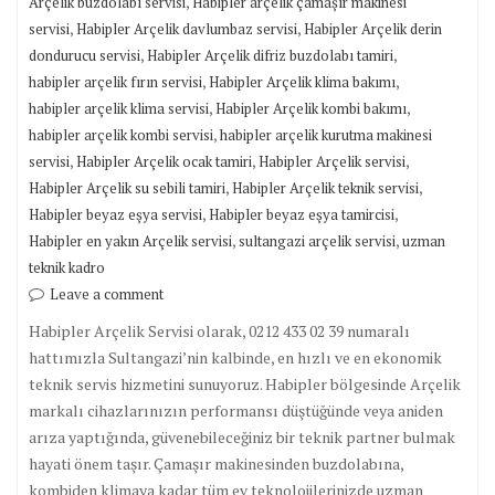
,
Arçelik buzdolabı servisi
Habipler arçelik çamaşır makinesi
,
,
servisi
Habipler Arçelik davlumbaz servisi
Habipler Arçelik derin
,
,
dondurucu servisi
Habipler Arçelik difriz buzdolabı tamiri
,
,
habipler arçelik fırın servisi
Habipler Arçelik klima bakımı
,
,
habipler arçelik klima servisi
Habipler Arçelik kombi bakımı
,
habipler arçelik kombi servisi
habipler arçelik kurutma makinesi
,
,
,
servisi
Habipler Arçelik ocak tamiri
Habipler Arçelik servisi
,
,
Habipler Arçelik su sebili tamiri
Habipler Arçelik teknik servisi
,
,
Habipler beyaz eşya servisi
Habipler beyaz eşya tamircisi
,
,
Habipler en yakın Arçelik servisi
sultangazi arçelik servisi
uzman
teknik kadro
Leave a comment
Habipler Arçelik Servisi olarak, 0212 433 02 39 numaralı
hattımızla Sultangazi’nin kalbinde, en hızlı ve en ekonomik
teknik servis hizmetini sunuyoruz. Habipler bölgesinde Arçelik
markalı cihazlarınızın performansı düştüğünde veya aniden
arıza yaptığında, güvenebileceğiniz bir teknik partner bulmak
hayati önem taşır. Çamaşır makinesinden buzdolabına,
kombiden klimaya kadar tüm ev teknolojilerinizde uzman