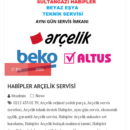
17
Nis
2026
HABİPLER ARÇELİK SERVİSİ
bbadmin
News
,
,
0212 433 02 39
Arçelik orijinal yedek parça
Arçelik servis
,
,
,
ücretleri
Arçelik teknik destek Habipler
aynı gün servis
ekonomik
,
,
işçilik
garantili Arçelik servisi
Habipler Arçelik ankastre set
,
,
kurulumu
Habipler Arçelik bulaşık makinesi tamiri
Habipler