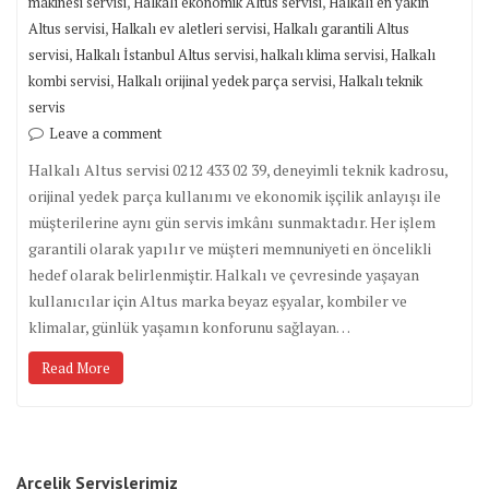
,
,
makinesi servisi
Halkalı ekonomik Altus servisi
Halkalı en yakın
,
,
Altus servisi
Halkalı ev aletleri servisi
Halkalı garantili Altus
,
,
,
servisi
Halkalı İstanbul Altus servisi
halkalı klima servisi
Halkalı
,
,
kombi servisi
Halkalı orijinal yedek parça servisi
Halkalı teknik
servis
Leave a comment
Halkalı Altus servisi 0212 433 02 39, deneyimli teknik kadrosu,
orijinal yedek parça kullanımı ve ekonomik işçilik anlayışı ile
müşterilerine aynı gün servis imkânı sunmaktadır. Her işlem
garantili olarak yapılır ve müşteri memnuniyeti en öncelikli
hedef olarak belirlenmiştir. Halkalı ve çevresinde yaşayan
kullanıcılar için Altus marka beyaz eşyalar, kombiler ve
klimalar, günlük yaşamın konforunu sağlayan…
Read More
Arçelik Servislerimiz