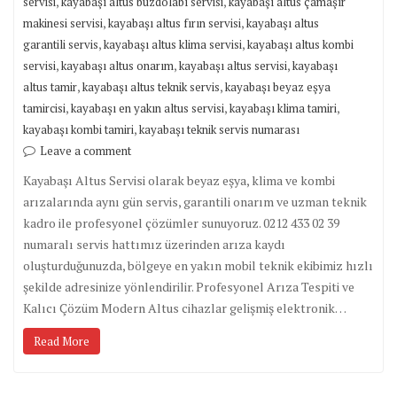
,
,
servisi
kayabaşı altus buzdolabı servisi
kayabaşı altus çamaşır
,
,
makinesi servisi
kayabaşı altus fırın servisi
kayabaşı altus
,
,
garantili servis
kayabaşı altus klima servisi
kayabaşı altus kombi
,
,
,
servisi
kayabaşı altus onarım
kayabaşı altus servisi
kayabaşı
,
,
altus tamir
kayabaşı altus teknik servis
kayabaşı beyaz eşya
,
,
,
tamircisi
kayabaşı en yakın altus servisi
kayabaşı klima tamiri
,
kayabaşı kombi tamiri
kayabaşı teknik servis numarası
Leave a comment
Kayabaşı Altus Servisi olarak beyaz eşya, klima ve kombi
arızalarında aynı gün servis, garantili onarım ve uzman teknik
kadro ile profesyonel çözümler sunuyoruz. 0212 433 02 39
numaralı servis hattımız üzerinden arıza kaydı
oluşturduğunuzda, bölgeye en yakın mobil teknik ekibimiz hızlı
şekilde adresinize yönlendirilir. Profesyonel Arıza Tespiti ve
Kalıcı Çözüm Modern Altus cihazlar gelişmiş elektronik…
Read More