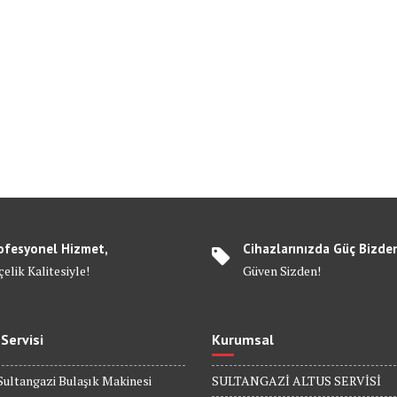
ofesyonel Hizmet,
Cihazlarınızda Güç Bizde
elik Kalitesiyle!
Güven Sizden!
 Servisi
Kurumsal
Sultangazi Bulaşık Makinesi
SULTANGAZİ ALTUS SERVİSİ