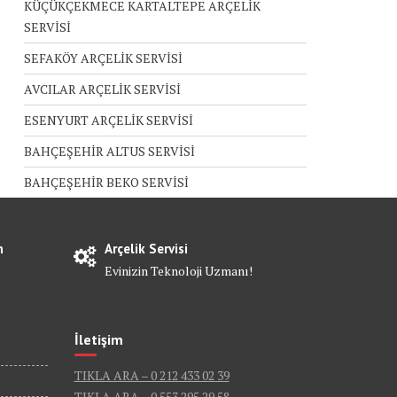
KÜÇÜKÇEKMECE KARTALTEPE ARÇELİK
SERVİSİ
SEFAKÖY ARÇELİK SERVİSİ
AVCILAR ARÇELİK SERVİSİ
ESENYURT ARÇELİK SERVİSİ
BAHÇEŞEHİR ALTUS SERVİSİ
BAHÇEŞEHİR BEKO SERVİSİ
n
Arçelik Servisi
Evinizin Teknoloji Uzmanı!
İletişim
TIKLA ARA – 0 212 433 02 39
TIKLA ARA – 0 553 295 29 58