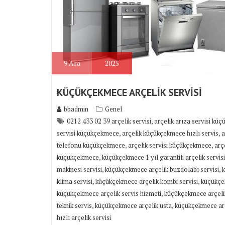
9
Ara
2025
KÜÇÜKÇEKMECE ARÇELİK SERVİSİ
bbadmin
Genel
,
0212 433 02 39 arçelik servisi
arçelik arıza servisi kü
,
,
servisi küçükçekmece
arçelik küçükçekmece hızlı servis
a
,
,
telefonu küçükçekmece
arçelik servisi küçükçekmece
arç
,
küçükçekmece
küçükçekmece 1 yıl garantili arçelik servisi
,
,
makinesi servisi
küçükçekmece arçelik buzdolabı servisi
k
,
,
klima servisi
küçükçekmece arçelik kombi servisi
küçükçek
,
küçükçekmece arçelik servis hizmeti
küçükçekmece arçelik
,
,
teknik servis
küçükçekmece arçelik usta
küçükçekmece arçe
hızlı arçelik servisi