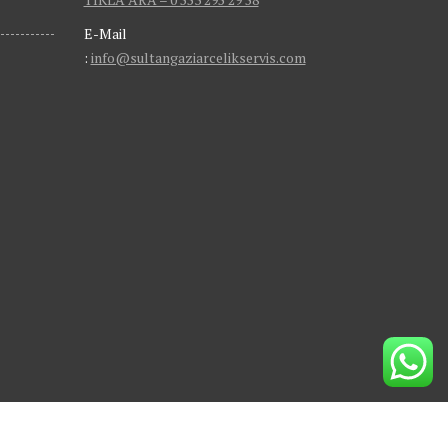
E-Mail
:
info@sultangaziarcelikservis.com