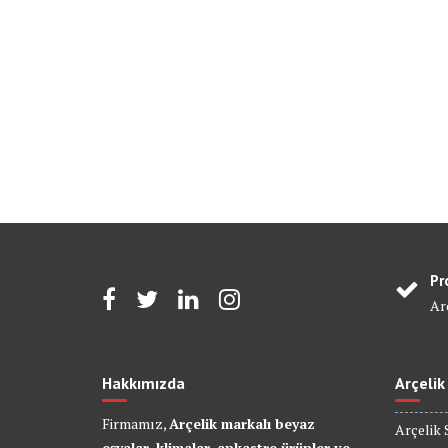
Pr
Arç
Hakkımızda
Arçelik
Firmamız,
Arçelik markalı beyaz
Arçelik 
eşyalar, klimalar, ankastre ürünler ve