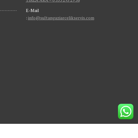
E-Mail
:
info@sultangaziarcelikservis.com