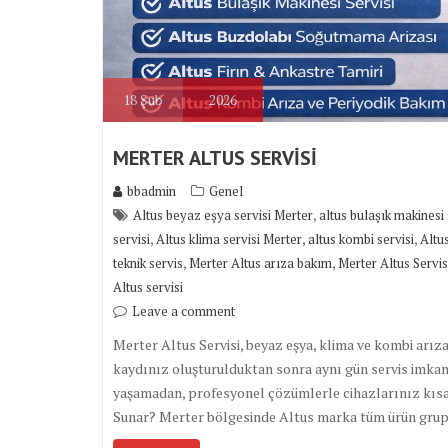
18
Şub
2026
MERTER ALTUS SERVİSİ
bbadmin
Genel
,
Altus beyaz eşya servisi Merter
altus bulaşık makinesi 
,
,
,
servisi
Altus klima servisi Merter
altus kombi servisi
Altu
,
,
teknik servis
Merter Altus arıza bakım
Merter Altus Servis
Altus servisi
Leave a comment
Merter Altus Servisi, beyaz eşya, klima ve kombi arızal
kaydınız oluşturulduktan sonra aynı gün servis imkanı
yaşamadan, profesyonel çözümlerle cihazlarınız kısa s
Sunar? Merter bölgesinde Altus marka tüm ürün gru