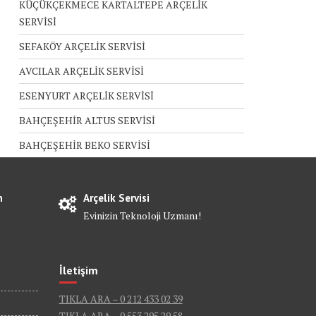
KÜÇÜKÇEKMECE KARTALTEPE ARÇELİK
SERVİSİ
SEFAKÖY ARÇELİK SERVİSİ
AVCILAR ARÇELİK SERVİSİ
ESENYURT ARÇELİK SERVİSİ
BAHÇEŞEHİR ALTUS SERVİSİ
BAHÇEŞEHİR BEKO SERVİSİ
n
Arçelik Servisi
Evinizin Teknoloji Uzmanı!
İletişim
TIKLA ARA – 0 212 433 02 39
TIKLA ARA – 0 553 295 29 58