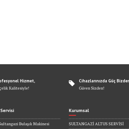
ofesyonel Hizmet,
Cihazlarınızda Güç Bizde
elik Kalitesiyle!
Güven Sizden!
 Servisi
Kurumsal
Sultangazi Bulaşık Makinesi
SULTANGAZİ ALTUS SERVİSİ