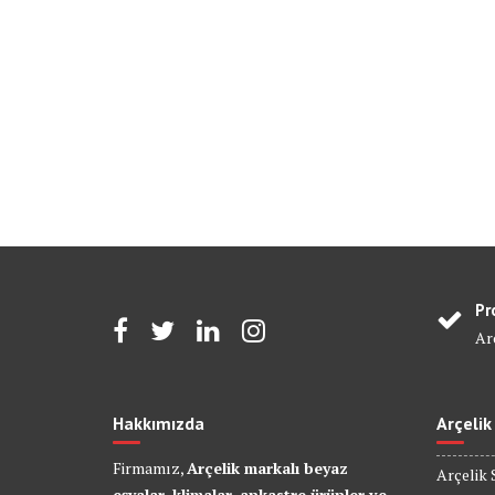
Pr
Arç
Hakkımızda
Arçelik
Firmamız,
Arçelik markalı beyaz
Arçelik 
eşyalar, klimalar, ankastre ürünler ve