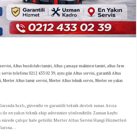
,
,
,
servisi
Altus buzdolabı tamiri
Altus çamaşır makinesi tamiri
altus fırın
,
,
s servis telefonu 0212 433 02 39
aynı gün Altus servisi
garantili Altus
,
,
,
i
Merter Altus tamir servisi
Merter Altus teknik servis
Merter en yakın
arında hızlı, güvenilir ve garantili teknik destek sunar. Arıza
 ile en yakın teknik ekip adresinize yönlendirilir. Zaman kaybı
ürede çalışır hale getirilir. Merter Altus Servisi Hangi Hizmetleri
plarına…