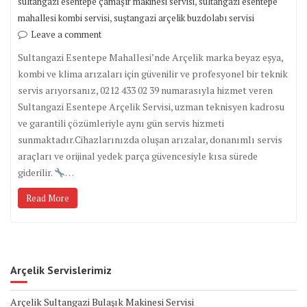
,
sultangazi esentepe çamaşır makinesi servisi
sultangazi esentepe
,
mahallesi kombi servisi
suştangazi arçelik buzdolabı servisi
Leave a comment
Sultangazi Esentepe Mahallesi’nde Arçelik marka beyaz eşya,
kombi ve klima arızaları için güvenilir ve profesyonel bir teknik
servis arıyorsanız, 0212 433 02 39 numarasıyla hizmet veren
Sultangazi Esentepe Arçelik Servisi, uzman teknisyen kadrosu
ve garantili çözümleriyle aynı gün servis hizmeti
sunmaktadır.Cihazlarınızda oluşan arızalar, donanımlı servis
araçları ve orijinal yedek parça güvencesiyle kısa sürede
giderilir.
…
Read More
Arçelik Servislerimiz
Arçelik Sultangazi Bulaşık Makinesi Servisi