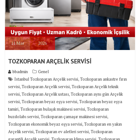
11
Mar
2026
TOZKOPARAN ARÇELİK SERVİSİ
bbadmin
Genel
,
İstanbul Tozkoparan Arçelik servisi
Tozkoparan ankastre fırın
,
,
servisi
Tozkoparan Arçelik servisi
Tozkoparan Arçelik teknik
,
,
servisi
Tozkoparan Arçelik ustası
Tozkoparan aynı gün Arçelik
,
,
servisi
Tozkoparan beyaz eşya servisi
Tozkoparan beyaz eşya
,
,
tamiri
Tozkoparan bulaşık makinesi servisi
Tozkoparan
,
,
buzdolabı servisi
Tozkoparan çamaşır makinesi servisi
,
Tozkoparan ekonomik beyaz eşya servisi
Tozkoparan en yakın
,
,
Arçelik servisi
Tozkoparan ev aletleri servisi
Tozkoparan
,
,
garantili Arçelik servisi
Tozkoparan klima servisi
Tozkoparan