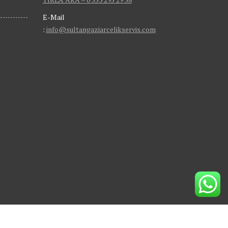
E-Mail
:
info@sultangaziarcelikservis.com