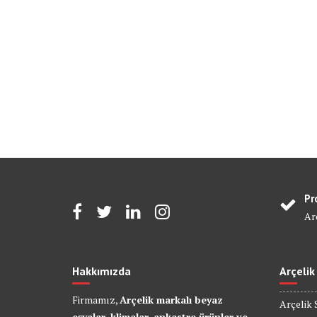
Pr
Arç
Hakkımızda
Arçelik
Firmamız,
Arçelik markalı beyaz
Arçelik 
eşyalar, klimalar, ankastre ürünler ve