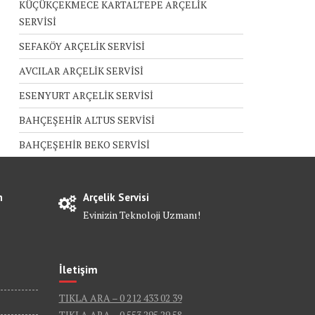
KÜÇÜKÇEKMECE KARTALTEPE ARÇELİK
SERVİSİ
SEFAKÖY ARÇELİK SERVİSİ
AVCILAR ARÇELİK SERVİSİ
ESENYURT ARÇELİK SERVİSİ
BAHÇEŞEHİR ALTUS SERVİSİ
BAHÇEŞEHİR BEKO SERVİSİ
n
Arçelik Servisi
Evinizin Teknoloji Uzmanı!
İletişim
TIKLA ARA – 0 212 433 02 39
TIKLA ARA – 0 553 295 29 58