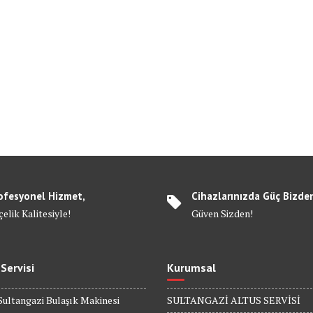
ofesyonel Hizmet,
Cihazlarınızda Güç Bizde
elik Kalitesiyle!
Güven Sizden!
 Servisi
Kurumsal
Sultangazi Bulaşık Makinesi
SULTANGAZİ ALTUS SERVİSİ