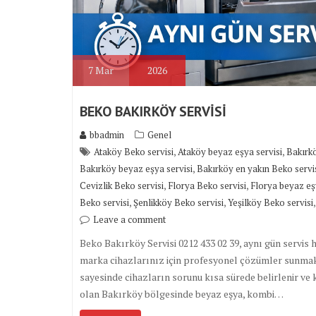
7
Mar
2026
BEKO BAKIRKÖY SERVİSİ
bbadmin
Genel
,
,
Ataköy Beko servisi
Ataköy beyaz eşya servisi
Bakırkö
,
Bakırköy beyaz eşya servisi
Bakırköy en yakın Beko servi
,
,
Cevizlik Beko servisi
Florya Beko servisi
Florya beyaz eş
,
,
Beko servisi
Şenlikköy Beko servisi
Yeşilköy Beko servisi
Leave a comment
Beko Bakırköy Servisi 0212 433 02 39, aynı gün servis 
marka cihazlarınız için profesyonel çözümler sunmakt
sayesinde cihazların sorunu kısa sürede belirlenir ve 
olan Bakırköy bölgesinde beyaz eşya, kombi…