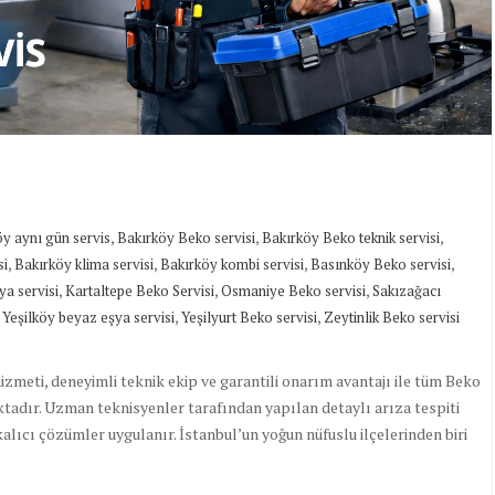
,
,
,
y aynı gün servis
Bakırköy Beko servisi
Bakırköy Beko teknik servisi
,
,
,
,
si
Bakırköy klima servisi
Bakırköy kombi servisi
Basınköy Beko servisi
,
,
,
ya servisi
Kartaltepe Beko Servisi
Osmaniye Beko servisi
Sakızağacı
,
,
,
Yeşilköy beyaz eşya servisi
Yeşilyurt Beko servisi
Zeytinlik Beko servisi
hizmeti, deneyimli teknik ekip ve garantili onarım avantajı ile tüm Beko
adır. Uzman teknisyenler tarafından yapılan detaylı arıza tespiti
kalıcı çözümler uygulanır. İstanbul’un yoğun nüfuslu ilçelerinden biri