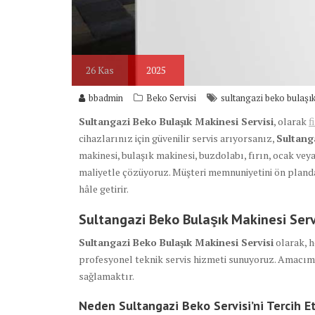
26
Kas
2025
bbadmin
Beko Servisi
sultangazi beko bulaşık
Sultangazi Beko Bulaşık Makinesi Servisi
, olarak
f
cihazlarınız için güvenilir servis arıyorsanız,
Sultanga
makinesi, bulaşık makinesi, buzdolabı, fırın, ocak veya
maliyetle çözüyoruz. Müşteri memnuniyetini ön planda
hâle getirir.
Sultangazi Beko Bulaşık Makinesi Serv
Sultangazi Beko Bulaşık Makinesi Servisi
olarak, 
profesyonel teknik servis hizmeti sunuyoruz. Amacımı
sağlamaktır.
Neden Sultangazi Beko Servisi’ni Tercih E