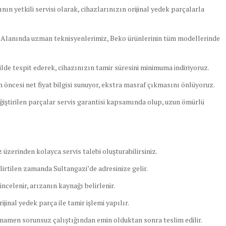
n yetkili servisi olarak, cihazlarınızın orijinal yedek parçalarla
Alanında uzman teknisyenlerimiz, Beko ürünlerinin tüm modellerinde
ilde tespit ederek, cihazınızın tamir süresini minimuma indiriyoruz.
öncesi net fiyat bilgisi sunuyor, ekstra masraf çıkmasını önlüyoruz.
iştirilen parçalar servis garantisi kapsamında olup, uzun ömürlü
üzerinden kolayca servis talebi oluşturabilirsiniz.
irtilen zamanda Sultangazi’de adresinize gelir.
ncelenir, arızanın kaynağı belirlenir.
ijinal yedek parça ile tamir işlemi yapılır.
amamen sorunsuz çalıştığından emin olduktan sonra teslim edilir.