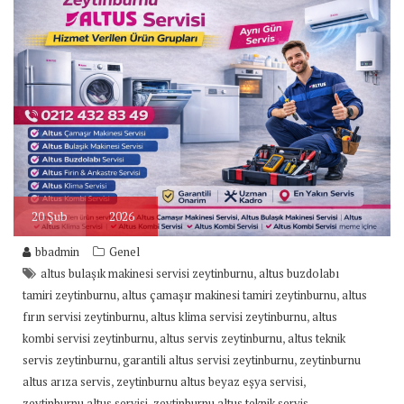
20
Şub
2026
bbadmin
Genel
,
altus bulaşık makinesi servisi zeytinburnu
altus buzdolabı
,
,
tamiri zeytinburnu
altus çamaşır makinesi tamiri zeytinburnu
altus
,
,
fırın servisi zeytinburnu
altus klima servisi zeytinburnu
altus
,
,
kombi servisi zeytinburnu
altus servis zeytinburnu
altus teknik
,
,
servis zeytinburnu
garantili altus servisi zeytinburnu
zeytinburnu
,
,
altus arıza servis
zeytinburnu altus beyaz eşya servisi
,
,
zeytinburnu altus servisi
zeytinburnu altus teknik servis