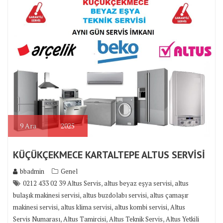
9
Ara
2025
KÜÇÜKÇEKMECE KARTALTEPE ALTUS SERVİSİ
bbadmin
Genel
,
,
0212 433 02 39 Altus Servis
altus beyaz eşya servisi
altus
,
,
bulaşık makinesi servisi
altus buzdolabı servisi
altus çamaşır
,
,
,
makinesi servisi
altus klima servisi
altus kombi servisi
Altus
,
,
,
Servis Numarası
Altus Tamircisi
Altus Teknik Servis
Altus Yetkili