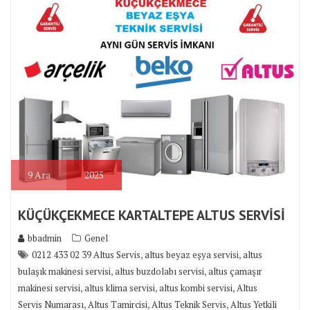
9
Ara
2025
KÜÇÜKÇEKMECE KARTALTEPE ALTUS SERVİSİ
bbadmin
Genel
,
,
0212 433 02 39 Altus Servis
altus beyaz eşya servisi
altus
,
,
bulaşık makinesi servisi
altus buzdolabı servisi
altus çamaşır
,
,
,
makinesi servisi
altus klima servisi
altus kombi servisi
Altus
,
,
,
Servis Numarası
Altus Tamircisi
Altus Teknik Servis
Altus Yetkili