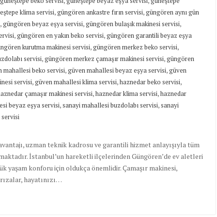
,
,
güneştepe beko servisi
güneştepe beyaz eşya servisi
güneştepe
,
,
eştepe klima servisi
güngören ankastre fırın servisi
güngören aynı gün
,
,
,
güngören beyaz eşya servisi
güngören bulaşık makinesi servisi
,
,
rvisi
güngören en yakın beko servisi
güngören garantili beyaz eşya
,
,
ngören kurutma makinesi servisi
güngören merkez beko servisi
,
,
dolabı servisi
güngören merkez çamaşır makinesi servisi
güngören
,
,
 mahallesi beko servisi
güven mahallesi beyaz eşya servisi
güven
,
,
,
nesi servisi
güven mahallesi klima servisi
haznedar beko servisi
,
,
aznedar çamaşır makinesi servisi
haznedar klima servisi
haznedar
,
,
esi beyaz eşya servisi
sanayi mahallesi buzdolabı servisi
sanayi
 servisi
 avantajı, uzman teknik kadrosu ve garantili hizmet anlayışıyla tüm
maktadır. İstanbul’un hareketli ilçelerinden Güngören’de ev aletleri
lük yaşam konforu için oldukça önemlidir. Çamaşır makinesi,
arızalar, hayatınızı…