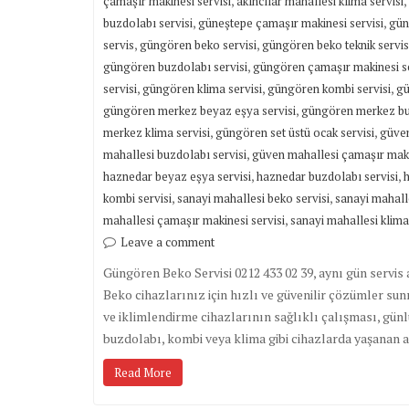
,
,
çamaşır makinesi servisi
akıncılar mahallesi klima servisi
,
,
buzdolabı servisi
güneştepe çamaşır makinesi servisi
gün
,
,
servis
güngören beko servisi
güngören beko teknik servis
,
güngören buzdolabı servisi
güngören çamaşır makinesi se
,
,
,
servisi
güngören klima servisi
güngören kombi servisi
gü
,
güngören merkez beyaz eşya servisi
güngören merkez buz
,
,
merkez klima servisi
güngören set üstü ocak servisi
güven
,
mahallesi buzdolabı servisi
güven mahallesi çamaşır maki
,
,
haznedar beyaz eşya servisi
haznedar buzdolabı servisi
h
,
,
kombi servisi
sanayi mahallesi beko servisi
sanayi mahall
,
mahallesi çamaşır makinesi servisi
sanayi mahallesi klima
Leave a comment
Güngören Beko Servisi 0212 433 02 39, aynı gün servis
Beko cihazlarınız için hızlı ve güvenilir çözümler sun
ve iklimlendirme cihazlarının sağlıklı çalışması, gün
buzdolabı, kombi veya klima gibi cihazlarda yaşanan 
Read More