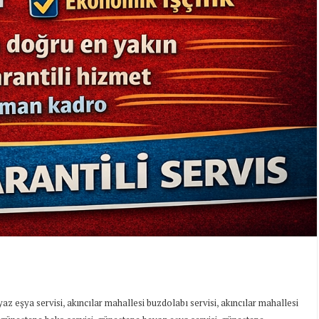
,
,
yaz eşya servisi
akıncılar mahallesi buzdolabı servisi
akıncılar mahallesi