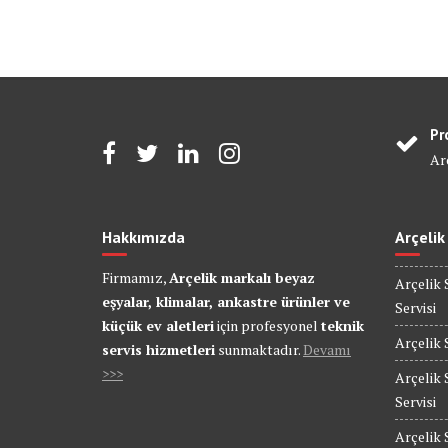
Pr
Arç
Hakkımızda
Arçelik
Firmamız,
Arçelik markalı beyaz
Arçelik 
eşyalar, klimalar, ankastre ürünler ve
Servisi
küçük ev aletleri
için profesyonel
teknik
Arçelik 
servis hizmetleri
sunmaktadır.
Devamı
>>>
Arçelik 
Servisi
Arçelik 