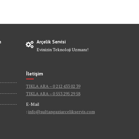
n
Arçelik Servisi
Evinizin Teknoloji Uzmanı!
İletişim
TIKLA ARA – 0 212 433 02 39
TIKLA ARA – 0 553 295 29 58
E-Mail
:
info@sultangaziarcelikservis.com