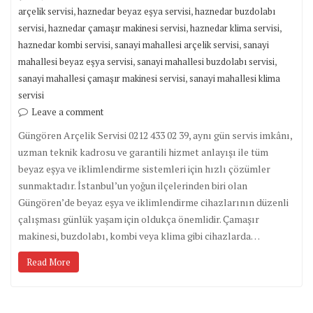
,
,
arçelik servisi
haznedar beyaz eşya servisi
haznedar buzdolabı
,
,
,
servisi
haznedar çamaşır makinesi servisi
haznedar klima servisi
,
,
haznedar kombi servisi
sanayi mahallesi arçelik servisi
sanayi
,
,
mahallesi beyaz eşya servisi
sanayi mahallesi buzdolabı servisi
,
sanayi mahallesi çamaşır makinesi servisi
sanayi mahallesi klima
servisi
Leave a comment
Güngören Arçelik Servisi 0212 433 02 39, aynı gün servis imkânı,
uzman teknik kadrosu ve garantili hizmet anlayışı ile tüm
beyaz eşya ve iklimlendirme sistemleri için hızlı çözümler
sunmaktadır. İstanbul’un yoğun ilçelerinden biri olan
Güngören’de beyaz eşya ve iklimlendirme cihazlarının düzenli
çalışması günlük yaşam için oldukça önemlidir. Çamaşır
makinesi, buzdolabı, kombi veya klima gibi cihazlarda…
Read More