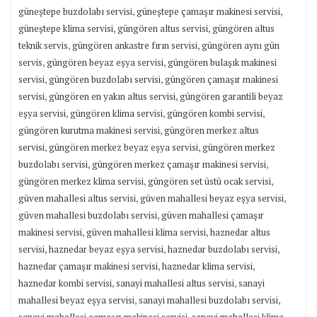
,
,
güneştepe buzdolabı servisi
güneştepe çamaşır makinesi servisi
,
,
güneştepe klima servisi
güngören altus servisi
güngören altus
,
,
teknik servis
güngören ankastre fırın servisi
güngören aynı gün
,
,
servis
güngören beyaz eşya servisi
güngören bulaşık makinesi
,
,
servisi
güngören buzdolabı servisi
güngören çamaşır makinesi
,
,
servisi
güngören en yakın altus servisi
güngören garantili beyaz
,
,
,
eşya servisi
güngören klima servisi
güngören kombi servisi
,
güngören kurutma makinesi servisi
güngören merkez altus
,
,
servisi
güngören merkez beyaz eşya servisi
güngören merkez
,
,
buzdolabı servisi
güngören merkez çamaşır makinesi servisi
,
,
güngören merkez klima servisi
güngören set üstü ocak servisi
,
,
güven mahallesi altus servisi
güven mahallesi beyaz eşya servisi
,
güven mahallesi buzdolabı servisi
güven mahallesi çamaşır
,
,
makinesi servisi
güven mahallesi klima servisi
haznedar altus
,
,
,
servisi
haznedar beyaz eşya servisi
haznedar buzdolabı servisi
,
,
haznedar çamaşır makinesi servisi
haznedar klima servisi
,
,
haznedar kombi servisi
sanayi mahallesi altus servisi
sanayi
,
,
mahallesi beyaz eşya servisi
sanayi mahallesi buzdolabı servisi
,