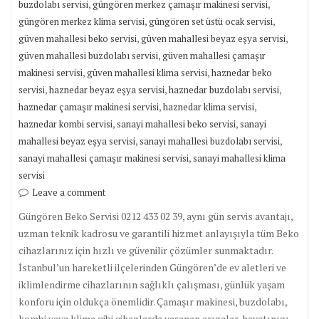
,
,
buzdolabı servisi
güngören merkez çamaşır makinesi servisi
,
,
güngören merkez klima servisi
güngören set üstü ocak servisi
,
,
güven mahallesi beko servisi
güven mahallesi beyaz eşya servisi
,
güven mahallesi buzdolabı servisi
güven mahallesi çamaşır
,
,
makinesi servisi
güven mahallesi klima servisi
haznedar beko
,
,
,
servisi
haznedar beyaz eşya servisi
haznedar buzdolabı servisi
,
,
haznedar çamaşır makinesi servisi
haznedar klima servisi
,
,
haznedar kombi servisi
sanayi mahallesi beko servisi
sanayi
,
,
mahallesi beyaz eşya servisi
sanayi mahallesi buzdolabı servisi
,
sanayi mahallesi çamaşır makinesi servisi
sanayi mahallesi klima
servisi
Leave a comment
Güngören Beko Servisi 0212 433 02 39, aynı gün servis avantajı,
uzman teknik kadrosu ve garantili hizmet anlayışıyla tüm Beko
cihazlarınız için hızlı ve güvenilir çözümler sunmaktadır.
İstanbul’un hareketli ilçelerinden Güngören’de ev aletleri ve
iklimlendirme cihazlarının sağlıklı çalışması, günlük yaşam
konforu için oldukça önemlidir. Çamaşır makinesi, buzdolabı,
kombi veya klima gibi cihazlarda yaşanan arızalar, hayatınızı…