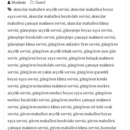
bbadmin
Genel
,
akıncılar mahallesi arçelik servisi
akıncılar mahallesi beyaz
,
,
eşya servisi
akıncılar mahallesi buzdolabı servisi
akıncılar
,
mahallesi çamaşır makinesi servisi
akıncılar mahallesi klima
,
,
,
servisi
güneştepe arçelik servisi
güneştepe beyaz eşya servisi
,
,
güneştepe buzdolabı servisi
güneştepe çamaşır makinesi servisi
,
,
güneştepe klima servisi
güngören ankastre fırın servisi
güngören
,
,
arçelik servisi
güngören arçelik teknik servis
güngören aynı gün
,
,
servis
güngören beyaz eşya servisi
güngören bulaşık makinesi
,
,
servisi
güngören buzdolabı servisi
güngören çamaşır makinesi
,
,
servisi
güngören en yakın arçelik servisi
güngören garantili
,
,
beyaz eşya servisi
güngören klima servisi
güngören kombi
,
,
servisi
güngören kurutma makinesi servisi
güngören merkez
,
,
arçelik servisi
güngören merkez beyaz eşya servisi
güngören
,
merkez buzdolabı servisi
güngören merkez çamaşır makinesi
,
,
servisi
güngören merkez klima servisi
güngören set üstü ocak
,
,
servisi
güven mahallesi arçelik servisi
güven mahallesi beyaz
,
,
eşya servisi
güven mahallesi buzdolabı servisi
güven mahallesi
,
,
çamaşır makinesi servisi
güven mahallesi klima servisi
haznedar