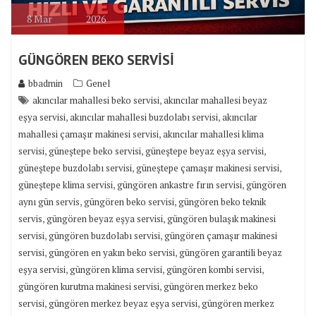
8
Mar
2026
GÜNGÖREN BEKO SERVİSİ
bbadmin
Genel
,
akıncılar mahallesi beko servisi
akıncılar mahallesi beyaz
,
,
eşya servisi
akıncılar mahallesi buzdolabı servisi
akıncılar
,
mahallesi çamaşır makinesi servisi
akıncılar mahallesi klima
,
,
,
servisi
güneştepe beko servisi
güneştepe beyaz eşya servisi
,
,
güneştepe buzdolabı servisi
güneştepe çamaşır makinesi servisi
,
,
güneştepe klima servisi
güngören ankastre fırın servisi
güngören
,
,
aynı gün servis
güngören beko servisi
güngören beko teknik
,
,
servis
güngören beyaz eşya servisi
güngören bulaşık makinesi
,
,
servisi
güngören buzdolabı servisi
güngören çamaşır makinesi
,
,
servisi
güngören en yakın beko servisi
güngören garantili beyaz
,
,
,
eşya servisi
güngören klima servisi
güngören kombi servisi
,
güngören kurutma makinesi servisi
güngören merkez beko
,
,
servisi
güngören merkez beyaz eşya servisi
güngören merkez