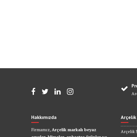
Pr
Arç
Hakkımızda
Arçelik
Firmamız,
Arçelik markalı beyaz
Arçelik 
eşyalar, klimalar, ankastre ürünler ve