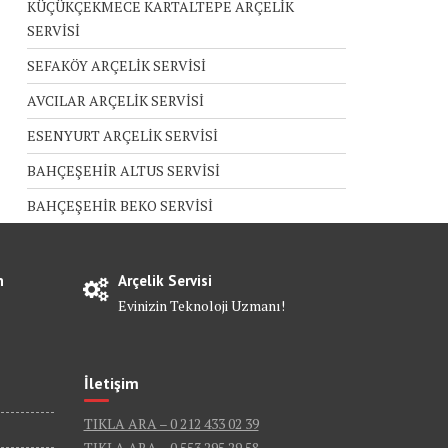
KÜÇÜKÇEKMECE KARTALTEPE ARÇELİK
SERVİSİ
SEFAKÖY ARÇELİK SERVİSİ
AVCILAR ARÇELİK SERVİSİ
ESENYURT ARÇELİK SERVİSİ
BAHÇEŞEHİR ALTUS SERVİSİ
BAHÇEŞEHİR BEKO SERVİSİ
n
Arçelik Servisi
Evinizin Teknoloji Uzmanı!
İletişim
TIKLA ARA – 0 212 433 02 39
TIKLA ARA – 0 553 295 29 58