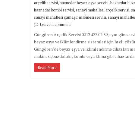
,
,
arçelik servisi
haznedar beyaz eşya servisi
haznedar buzd
,
,
haznedar kombi servisi
sanayi mahallesi arçelik servisi
sa
,
sanayi mahallesi çamaşır makinesi servisi
sanayi mahalles
Leave a comment
Güngören Arçelik Servisi 0212 433 02 39, aynı gün serv
beyaz eşya ve iklimlendirme sistemleri için hızlı çözü
Güngören’de beyaz eşya ve iklimlendirme cihazlarının
makinesi, buzdolabı, kombi veya klima gibi cihazlard
Read More