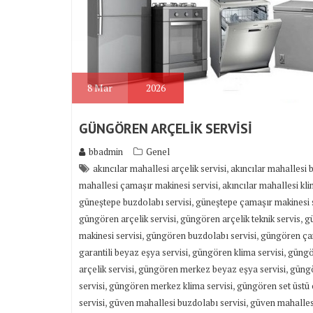
8
Mar
2026
GÜNGÖREN ARÇELİK SERVİSİ
bbadmin
Genel
,
akıncılar mahallesi arçelik servisi
akıncılar mahallesi 
,
mahallesi çamaşır makinesi servisi
akıncılar mahallesi kli
,
güneştepe buzdolabı servisi
güneştepe çamaşır makinesi s
,
,
güngören arçelik servisi
güngören arçelik teknik servis
g
,
,
makinesi servisi
güngören buzdolabı servisi
güngören çam
,
,
garantili beyaz eşya servisi
güngören klima servisi
güngö
,
,
arçelik servisi
güngören merkez beyaz eşya servisi
güngö
,
,
servisi
güngören merkez klima servisi
güngören set üstü 
,
,
servisi
güven mahallesi buzdolabı servisi
güven mahallesi