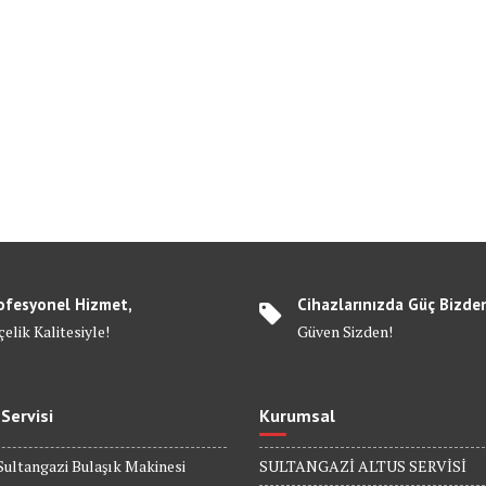
ofesyonel Hizmet,
Cihazlarınızda Güç Bizde
elik Kalitesiyle!
Güven Sizden!
 Servisi
Kurumsal
Sultangazi Bulaşık Makinesi
SULTANGAZİ ALTUS SERVİSİ