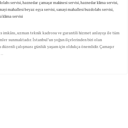
,
,
,
olabı servisi
haznedar çamaşır makinesi servisi
haznedar klima servisi
,
,
nayi mahallesi beyaz eşya servisi
sanayi mahallesi buzdolabı servisi
i klima servisi
is imkânı, uzman teknik kadrosu ve garantili hizmet anlayışı ile tüm
mler sunmaktadır. İstanbul’un yoğun ilçelerinden biri olan
 düzenli çalışması günlük yaşam için oldukça önemlidir. Çamaşır
a…