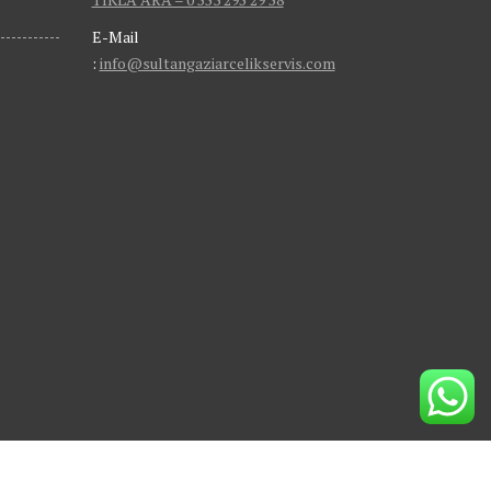
E-Mail
:
info@sultangaziarcelikservis.com