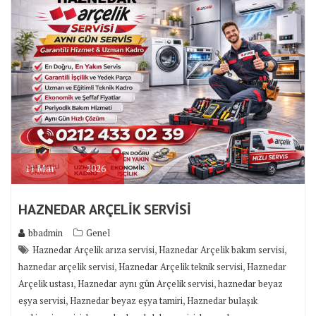
11
Mar
2026
HAZNEDAR ARÇELİK SERVİSİ
bbadmin
Genel
,
,
Haznedar Arçelik arıza servisi
Haznedar Arçelik bakım servisi
,
,
haznedar arçelik servisi
Haznedar Arçelik teknik servisi
Haznedar
,
,
Arçelik ustası
Haznedar aynı gün Arçelik servisi
haznedar beyaz
,
,
eşya servisi
Haznedar beyaz eşya tamiri
Haznedar bulaşık