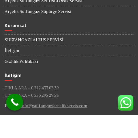
Arçelik Sultangazi Set Üstü Ocak Servisi
Arçelik Sultangazi Süpürge Servisi
Kurumsal
SULTANGAZİ ALTUS SERVİSİ
İletişim
Gizlilik Politikası
İletişim
TIKLA ARA – 0 212 433 02 39
TIKLA ARA – 0 553 295 29 58
E-Mail :
info@sultangaziarcelikservis.com
© Sultangazi Arçelik Servis - Tüm Hakları Saklıdır