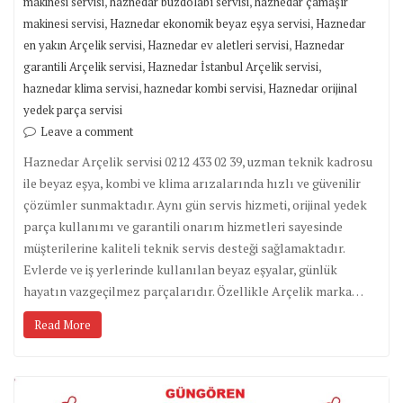
,
,
makinesi servisi
haznedar buzdolabı servisi
haznedar çamaşır
,
,
makinesi servisi
Haznedar ekonomik beyaz eşya servisi
Haznedar
,
,
en yakın Arçelik servisi
Haznedar ev aletleri servisi
Haznedar
,
,
garantili Arçelik servisi
Haznedar İstanbul Arçelik servisi
,
,
haznedar klima servisi
haznedar kombi servisi
Haznedar orijinal
yedek parça servisi
Leave a comment
Haznedar Arçelik servisi 0212 433 02 39, uzman teknik kadrosu
ile beyaz eşya, kombi ve klima arızalarında hızlı ve güvenilir
çözümler sunmaktadır. Aynı gün servis hizmeti, orijinal yedek
parça kullanımı ve garantili onarım hizmetleri sayesinde
müşterilerine kaliteli teknik servis desteği sağlamaktadır.
Evlerde ve iş yerlerinde kullanılan beyaz eşyalar, günlük
hayatın vazgeçilmez parçalarıdır. Özellikle Arçelik marka…
Read More