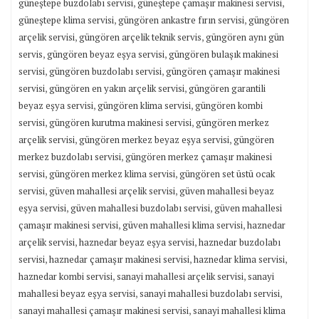
,
,
güneştepe buzdolabı servisi
güneştepe çamaşır makinesi servisi
,
,
güneştepe klima servisi
güngören ankastre fırın servisi
güngören
,
,
arçelik servisi
güngören arçelik teknik servis
güngören aynı gün
,
,
servis
güngören beyaz eşya servisi
güngören bulaşık makinesi
,
,
servisi
güngören buzdolabı servisi
güngören çamaşır makinesi
,
,
servisi
güngören en yakın arçelik servisi
güngören garantili
,
,
beyaz eşya servisi
güngören klima servisi
güngören kombi
,
,
servisi
güngören kurutma makinesi servisi
güngören merkez
,
,
arçelik servisi
güngören merkez beyaz eşya servisi
güngören
,
merkez buzdolabı servisi
güngören merkez çamaşır makinesi
,
,
servisi
güngören merkez klima servisi
güngören set üstü ocak
,
,
servisi
güven mahallesi arçelik servisi
güven mahallesi beyaz
,
,
eşya servisi
güven mahallesi buzdolabı servisi
güven mahallesi
,
,
çamaşır makinesi servisi
güven mahallesi klima servisi
haznedar
,
,
arçelik servisi
haznedar beyaz eşya servisi
haznedar buzdolabı
,
,
,
servisi
haznedar çamaşır makinesi servisi
haznedar klima servisi
,
,
haznedar kombi servisi
sanayi mahallesi arçelik servisi
sanayi
,
,
mahallesi beyaz eşya servisi
sanayi mahallesi buzdolabı servisi
,
sanayi mahallesi çamaşır makinesi servisi
sanayi mahallesi klima