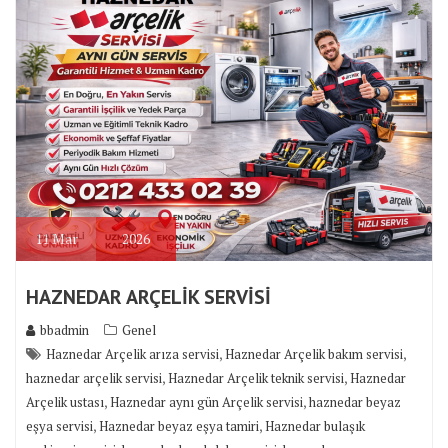
11
Mar
2026
HAZNEDAR ARÇELİK SERVİSİ
bbadmin
Genel
,
,
Haznedar Arçelik arıza servisi
Haznedar Arçelik bakım servisi
,
,
haznedar arçelik servisi
Haznedar Arçelik teknik servisi
Haznedar
,
,
Arçelik ustası
Haznedar aynı gün Arçelik servisi
haznedar beyaz
,
,
eşya servisi
Haznedar beyaz eşya tamiri
Haznedar bulaşık