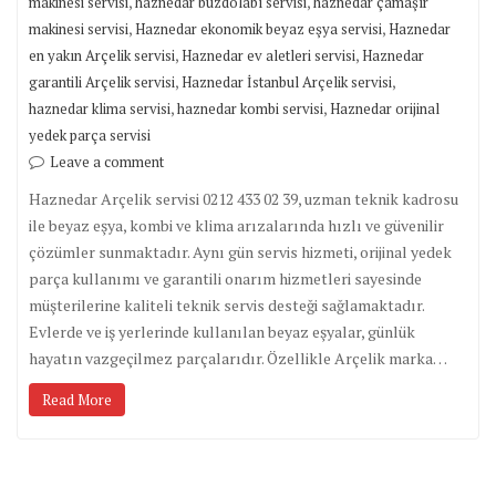
,
,
makinesi servisi
haznedar buzdolabı servisi
haznedar çamaşır
,
,
makinesi servisi
Haznedar ekonomik beyaz eşya servisi
Haznedar
,
,
en yakın Arçelik servisi
Haznedar ev aletleri servisi
Haznedar
,
,
garantili Arçelik servisi
Haznedar İstanbul Arçelik servisi
,
,
haznedar klima servisi
haznedar kombi servisi
Haznedar orijinal
yedek parça servisi
Leave a comment
Haznedar Arçelik servisi 0212 433 02 39, uzman teknik kadrosu
ile beyaz eşya, kombi ve klima arızalarında hızlı ve güvenilir
çözümler sunmaktadır. Aynı gün servis hizmeti, orijinal yedek
parça kullanımı ve garantili onarım hizmetleri sayesinde
müşterilerine kaliteli teknik servis desteği sağlamaktadır.
Evlerde ve iş yerlerinde kullanılan beyaz eşyalar, günlük
hayatın vazgeçilmez parçalarıdır. Özellikle Arçelik marka…
Read More