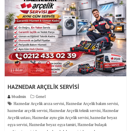
11
Mar
2026
HAZNEDAR ARÇELİK SERVİSİ
bbadmin
Genel
,
,
Haznedar Arçelik arıza servisi
Haznedar Arçelik bakım servisi
,
,
haznedar arçelik servisi
Haznedar Arçelik teknik servisi
Haznedar
,
,
Arçelik ustası
Haznedar aynı gün Arçelik servisi
haznedar beyaz
,
,
eşya servisi
Haznedar beyaz eşya tamiri
Haznedar bulaşık