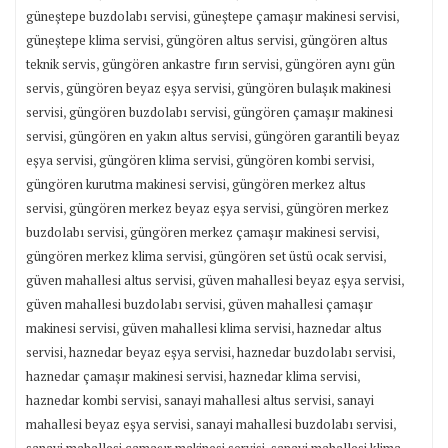
,
,
güneştepe buzdolabı servisi
güneştepe çamaşır makinesi servisi
,
,
güneştepe klima servisi
güngören altus servisi
güngören altus
,
,
teknik servis
güngören ankastre fırın servisi
güngören aynı gün
,
,
servis
güngören beyaz eşya servisi
güngören bulaşık makinesi
,
,
servisi
güngören buzdolabı servisi
güngören çamaşır makinesi
,
,
servisi
güngören en yakın altus servisi
güngören garantili beyaz
,
,
,
eşya servisi
güngören klima servisi
güngören kombi servisi
,
güngören kurutma makinesi servisi
güngören merkez altus
,
,
servisi
güngören merkez beyaz eşya servisi
güngören merkez
,
,
buzdolabı servisi
güngören merkez çamaşır makinesi servisi
,
,
güngören merkez klima servisi
güngören set üstü ocak servisi
,
,
güven mahallesi altus servisi
güven mahallesi beyaz eşya servisi
,
güven mahallesi buzdolabı servisi
güven mahallesi çamaşır
,
,
makinesi servisi
güven mahallesi klima servisi
haznedar altus
,
,
,
servisi
haznedar beyaz eşya servisi
haznedar buzdolabı servisi
,
,
haznedar çamaşır makinesi servisi
haznedar klima servisi
,
,
haznedar kombi servisi
sanayi mahallesi altus servisi
sanayi
,
,
mahallesi beyaz eşya servisi
sanayi mahallesi buzdolabı servisi
,