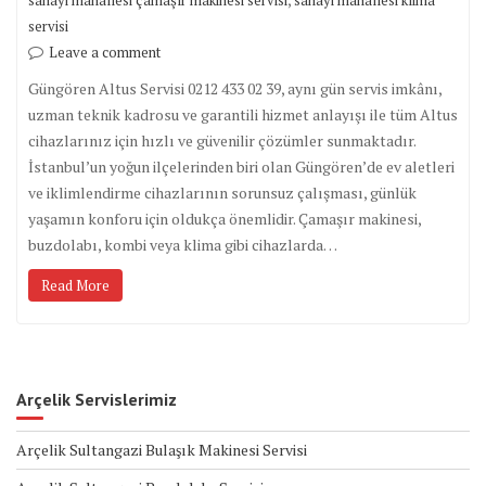
sanayi mahallesi çamaşır makinesi servisi
sanayi mahallesi klima
servisi
Leave a comment
Güngören Altus Servisi 0212 433 02 39, aynı gün servis imkânı,
uzman teknik kadrosu ve garantili hizmet anlayışı ile tüm Altus
cihazlarınız için hızlı ve güvenilir çözümler sunmaktadır.
İstanbul’un yoğun ilçelerinden biri olan Güngören’de ev aletleri
ve iklimlendirme cihazlarının sorunsuz çalışması, günlük
yaşamın konforu için oldukça önemlidir. Çamaşır makinesi,
buzdolabı, kombi veya klima gibi cihazlarda…
Read More
Arçelik Servislerimiz
Arçelik Sultangazi Bulaşık Makinesi Servisi