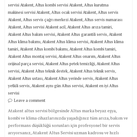
,
,
servisi Atakent
Altus kombi servisi Atakent
Altus kurutma
,
,
makinesi servisi Atakent
Altus ocak servisi Atakent
Altus servis
,
,
Atakent
Altus servis çağrı merkezi Atakent
Altus servis numarası
,
,
,
Atakent
Altus servisi Atakent acil
Atakent Altus arıza tamiri
,
,
Atakent Altus bakım servisi
Atakent Altus garantili servis
Atakent
,
,
Altus klima bakımı
Atakent Altus klima servisi
Atakent Altus klima
,
,
,
tamiri
Atakent Altus kombi bakımı
Atakent Altus kombi tamiri
,
,
Atakent Altus montaj servisi
Atakent Altus onarım
Atakent Altus
,
,
orijinal parça servisi
Atakent Altus petek temizliği
Atakent Altus
,
,
,
servisi
Atakent Altus teknik destek
Atakent Altus teknik servis
,
,
Atakent Altus ustası
Atakent Altus yerinde servis
Atakent Altus
,
,
yetkili servis
Atakent aynı gün Altus servisi
Atakent en iyi Altus
servisi
Leave a comment
Atakent altus servisi bölgesinde Altus marka beyaz eşya,
kombi ve klima cihazlarınızda yaşadığınız tüm arıza, bakım ve
performans düşüklüğü sorunları için profesyonel bir servis
arıyorsanız, Atakent Altus Servisi uzman kadrosu ve hızlı