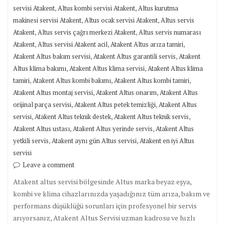
,
,
servisi Atakent
Altus kombi servisi Atakent
Altus kurutma
,
,
makinesi servisi Atakent
Altus ocak servisi Atakent
Altus servis
,
,
Atakent
Altus servis çağrı merkezi Atakent
Altus servis numarası
,
,
,
Atakent
Altus servisi Atakent acil
Atakent Altus arıza tamiri
,
,
Atakent Altus bakım servisi
Atakent Altus garantili servis
Atakent
,
,
Altus klima bakımı
Atakent Altus klima servisi
Atakent Altus klima
,
,
,
tamiri
Atakent Altus kombi bakımı
Atakent Altus kombi tamiri
,
,
Atakent Altus montaj servisi
Atakent Altus onarım
Atakent Altus
,
,
orijinal parça servisi
Atakent Altus petek temizliği
Atakent Altus
,
,
,
servisi
Atakent Altus teknik destek
Atakent Altus teknik servis
,
,
Atakent Altus ustası
Atakent Altus yerinde servis
Atakent Altus
,
,
yetkili servis
Atakent aynı gün Altus servisi
Atakent en iyi Altus
servisi
Leave a comment
Atakent altus servisi bölgesinde Altus marka beyaz eşya,
kombi ve klima cihazlarınızda yaşadığınız tüm arıza, bakım ve
performans düşüklüğü sorunları için profesyonel bir servis
arıyorsanız, Atakent Altus Servisi uzman kadrosu ve hızlı