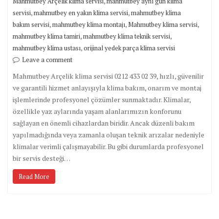
,
Mahmutbey Arçelik klima servisi
mahmutbey aynı gün klima
,
,
servisi
mahmutbey en yakın klima servisi
mahmutbey klima
,
,
,
bakım servisi
mahmutbey klima montajı
Mahmutbey klima servisi
,
,
mahmutbey klima tamiri
mahmutbey klima teknik servisi
,
mahmutbey klima ustası
orijinal yedek parça klima servisi
Leave a comment
Mahmutbey Arçelik klima servisi 0212 433 02 39, hızlı, güvenilir
ve garantili hizmet anlayışıyla klima bakım, onarım ve montaj
işlemlerinde profesyonel çözümler sunmaktadır. Klimalar,
özellikle yaz aylarında yaşam alanlarımızın konforunu
sağlayan en önemli cihazlardan biridir. Ancak düzenli bakım
yapılmadığında veya zamanla oluşan teknik arızalar nedeniyle
klimalar verimli çalışmayabilir. Bu gibi durumlarda profesyonel
bir servis desteği…
Read More