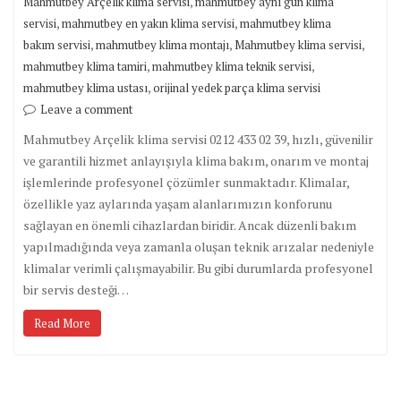
,
Mahmutbey Arçelik klima servisi
mahmutbey aynı gün klima
,
,
servisi
mahmutbey en yakın klima servisi
mahmutbey klima
,
,
,
bakım servisi
mahmutbey klima montajı
Mahmutbey klima servisi
,
,
mahmutbey klima tamiri
mahmutbey klima teknik servisi
,
mahmutbey klima ustası
orijinal yedek parça klima servisi
Leave a comment
Mahmutbey Arçelik klima servisi 0212 433 02 39, hızlı, güvenilir
ve garantili hizmet anlayışıyla klima bakım, onarım ve montaj
işlemlerinde profesyonel çözümler sunmaktadır. Klimalar,
özellikle yaz aylarında yaşam alanlarımızın konforunu
sağlayan en önemli cihazlardan biridir. Ancak düzenli bakım
yapılmadığında veya zamanla oluşan teknik arızalar nedeniyle
klimalar verimli çalışmayabilir. Bu gibi durumlarda profesyonel
bir servis desteği…
Read More