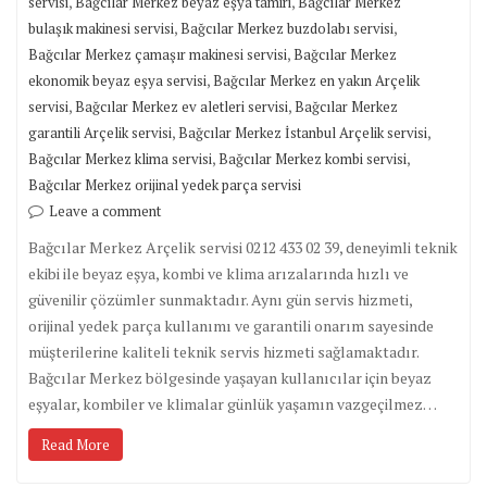
,
,
servisi
Bağcılar Merkez beyaz eşya tamiri
Bağcılar Merkez
,
,
bulaşık makinesi servisi
Bağcılar Merkez buzdolabı servisi
,
Bağcılar Merkez çamaşır makinesi servisi
Bağcılar Merkez
,
ekonomik beyaz eşya servisi
Bağcılar Merkez en yakın Arçelik
,
,
servisi
Bağcılar Merkez ev aletleri servisi
Bağcılar Merkez
,
,
garantili Arçelik servisi
Bağcılar Merkez İstanbul Arçelik servisi
,
,
Bağcılar Merkez klima servisi
Bağcılar Merkez kombi servisi
Bağcılar Merkez orijinal yedek parça servisi
Leave a comment
Bağcılar Merkez Arçelik servisi 0212 433 02 39, deneyimli teknik
ekibi ile beyaz eşya, kombi ve klima arızalarında hızlı ve
güvenilir çözümler sunmaktadır. Aynı gün servis hizmeti,
orijinal yedek parça kullanımı ve garantili onarım sayesinde
müşterilerine kaliteli teknik servis hizmeti sağlamaktadır.
Bağcılar Merkez bölgesinde yaşayan kullanıcılar için beyaz
eşyalar, kombiler ve klimalar günlük yaşamın vazgeçilmez…
Read More