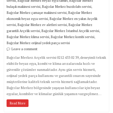
,
,
servisi
Bağcılar Merkez beyaz eşya tamiri
Bağcılar Merkez
,
,
bulaşık makinesi servisi
Bağcılar Merkez buzdolabı servisi
,
Bağcılar Merkez çamaşır makinesi servisi
Bağcılar Merkez
,
ekonomik beyaz eşya servisi
Bağcılar Merkez en yakın Arçelik
,
,
servisi
Bağcılar Merkez ev aletleri servisi
Bağcılar Merkez
,
,
garantili Arçelik servisi
Bağcılar Merkez İstanbul Arçelik servisi
,
,
Bağcılar Merkez klima servisi
Bağcılar Merkez kombi servisi
Bağcılar Merkez orijinal yedek parça servisi
Leave a comment
Bağcılar Merkez Arçelik servisi 0212 433 02 39, deneyimli teknik
ekibi ile beyaz eşya, kombi ve klima arızalarında hızlı ve
güvenilir çözümler sunmaktadır. Aynı gün servis hizmeti,
orijinal yedek parça kullanımı ve garantili onarım sayesinde
müşterilerine kaliteli teknik servis hizmeti sağlamaktadır.
Bağcılar Merkez bölgesinde yaşayan kullanıcılar için beyaz
eşyalar, kombiler ve klimalar günlük yaşamın vazgeçilmez…
Read More