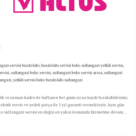
İ
,
,
ngazi servisi buzdolabı
buzdolabı servisi beko sultangazi yetkili servisi
,
,
,
ervisi
sultangazi beko servisi
sultangazi beko servisi arıza
sultangazi
,
tangazi
yetkili servisi beko buzdolabı sultangazi
lik ve uzman kadro ile haftanın her günü arıza kaydı bırakabilirsiniz.
eknik servis ve yedek parça ile 1 yıl garanti vermekteyiz. Aynı gün
eko sultangazi servisi en doğru en yakın konumda hizmetine devam…