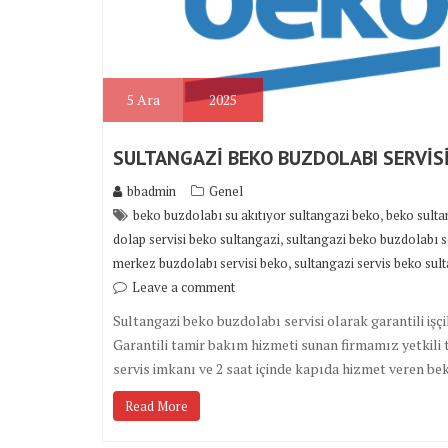
5
Ara
2025
SULTANGAZİ BEKO BUZDOLABI SERVİS
bbadmin
Genel
,
beko buzdolabı su akıtıyor sultangazi beko
beko sulta
,
dolap servisi beko sultangazi
sultangazi beko buzdolabı s
,
merkez buzdolabı servisi beko
sultangazi servis beko sul
Leave a comment
Sultangazi beko buzdolabı servisi olarak garantili işçi
Garantili tamir bakım hizmeti sunan firmamız yetkili t
servis imkanı ve 2 saat içinde kapıda hizmet veren b
Read More