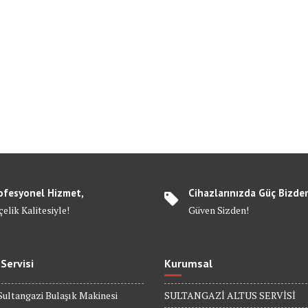
ofesyonel Hizmet,
Cihazlarınızda Güç Bizde
elik Kalitesiyle!
Güven Sizden!
 Servisi
Kurumsal
Sultangazi Bulaşık Makinesi
SULTANGAZİ ALTUS SERVİSİ