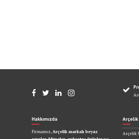
Pr
Arç
Hakkımızda
Arçelik
Firmamız,
Arçelik markalı beyaz
Arçelik 
eşyalar, klimalar, ankastre ürünler ve