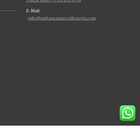
E-Mail
:
info@sultangaziarcelikservis.com