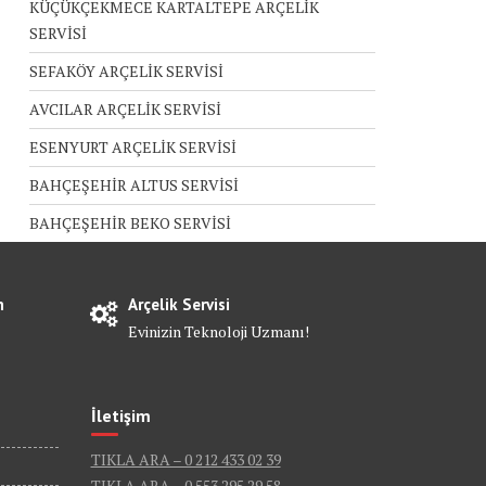
KÜÇÜKÇEKMECE KARTALTEPE ARÇELİK
SERVİSİ
SEFAKÖY ARÇELİK SERVİSİ
AVCILAR ARÇELİK SERVİSİ
ESENYURT ARÇELİK SERVİSİ
BAHÇEŞEHİR ALTUS SERVİSİ
BAHÇEŞEHİR BEKO SERVİSİ
n
Arçelik Servisi
Evinizin Teknoloji Uzmanı!
İletişim
TIKLA ARA – 0 212 433 02 39
TIKLA ARA – 0 553 295 29 58