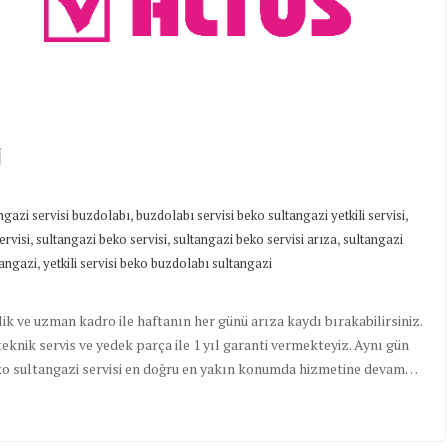
İ
,
,
ngazi servisi buzdolabı
buzdolabı servisi beko sultangazi yetkili servisi
,
,
,
ervisi
sultangazi beko servisi
sultangazi beko servisi arıza
sultangazi
,
tangazi
yetkili servisi beko buzdolabı sultangazi
lik ve uzman kadro ile haftanın her günü arıza kaydı bırakabilirsiniz.
eknik servis ve yedek parça ile 1 yıl garanti vermekteyiz. Aynı gün
eko sultangazi servisi en doğru en yakın konumda hizmetine devam…