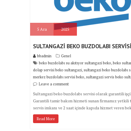
5
Ara
2025
SULTANGAZİ BEKO BUZDOLABI SERVİS
bbadmin
Genel
,
beko buzdolabı su akıtıyor sultangazi beko
beko sulta
,
dolap servisi beko sultangazi
sultangazi beko buzdolabı s
,
merkez buzdolabı servisi beko
sultangazi servis beko sul
Leave a comment
Sultangazi beko buzdolabı servisi olarak garantili işçi
Garantili tamir bakım hizmeti sunan firmamız yetkili t
servis imkanı ve 2 saat içinde kapıda hizmet veren b
Read More