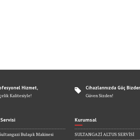
ofesyonel Hizmet,
Cihazlarınızda Güç Bizde
elik Kalitesiyle!
Güven Sizden!
 Servisi
Kurumsal
Sultangazi Bulaşık Makinesi
SULTANGAZİ ALTUS SERVİSİ