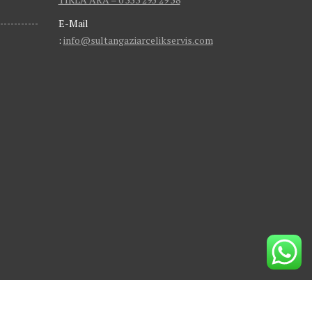
E-Mail
:
info@sultangaziarcelikservis.com