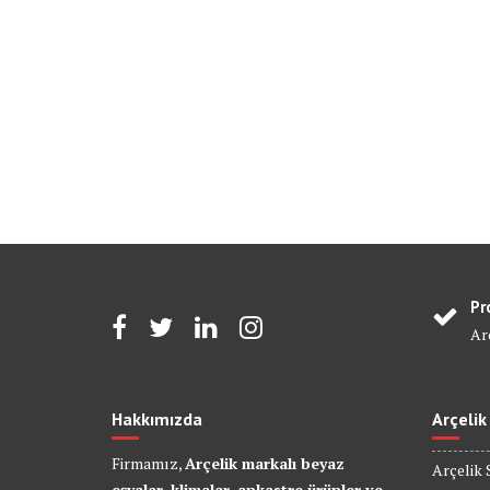
Pr
Arç
Hakkımızda
Arçelik
Firmamız,
Arçelik markalı beyaz
Arçelik 
eşyalar, klimalar, ankastre ürünler ve