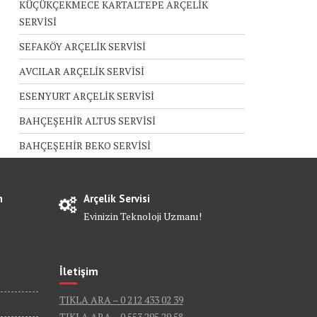
KÜÇÜKÇEKMECE KARTALTEPE ARÇELİK
SERVİSİ
SEFAKÖY ARÇELİK SERVİSİ
AVCILAR ARÇELİK SERVİSİ
ESENYURT ARÇELİK SERVİSİ
BAHÇEŞEHİR ALTUS SERVİSİ
BAHÇEŞEHİR BEKO SERVİSİ
n
Arçelik Servisi
Evinizin Teknoloji Uzmanı!
İletişim
TIKLA ARA – 0 212 433 02 39
TIKLA ARA – 0 553 295 29 58