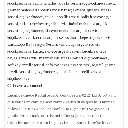
,
,
küçükçekmece
fatih mahallesi arçelik servisi küçükçekmece
fevzi
,
çakmak mahallesi arçelik servisi küçükçekmece
gültepe arçelik
,
,
servisi küçükçekmece
halkalı arçelik servisi
halkalı beyaz eşya
,
,
servisi
halkalı merkez arçelik servisi
inönü mahallesi arçelik
,
servisi küçükçekmece
istasyon mahallesi arçelik servisi
,
,
,
küçükçekmece
kanarya arçelik servisi
kartaltepe arçelik servisi
,
Kartaltepe Beyaz Eşya Servisi
kemalpaşa arçelik servisi
,
,
küçükçekmece
küçükçekmece arçelik servisi
küçükçekmece
,
,
beyaz eşya servisi
mehmet akif arçelik servisi küçükçekmece
,
,
sefaköy arçelik servisi
sefaköy beyaz eşya servisi
söğütlü çeşme
,
arçelik servisi küçükçekmece
yeni mahalle arçelik servisi
küçükçekmece
Leave a comment
Küçükçekmece Kartaltepe Arçelik Servisi 0212 433 02 39, aynı
gün servis imkânı, uzman teknik kadrosu ve garantili hizmet
anlayışı ile tüm Arçelik cihazlarınız için hızlı ve güvenilir
çözümler sunmaktadır. İstanbul’un yoğun ve hareketli
bölgelerinden biri olan Küçükçekmece Kartaltepe’de beyaz