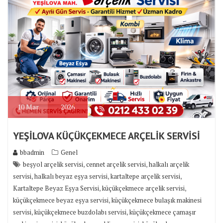
10
Mar
2026
YEŞİLOVA KÜÇÜKÇEKMECE ARÇELİK SERVİSİ
bbadmin
Genel
,
,
beşyol arçelik servisi
cennet arçelik servisi
halkalı arçelik
,
,
,
servisi
halkalı beyaz eşya servisi
kartaltepe arçelik servisi
,
,
Kartaltepe Beyaz Eşya Servisi
küçükçekmece arçelik servisi
,
küçükçekmece beyaz eşya servisi
küçükçekmece bulaşık makinesi
,
,
servisi
küçükçekmece buzdolabı servisi
küçükçekmece çamaşır