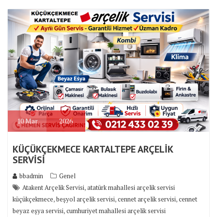
10
Mar
2026
KÜÇÜKÇEKMECE KARTALTEPE ARÇELİK
SERVİSİ
bbadmin
Genel
,
Atakent Arçelik Servisi
atatürk mahallesi arçelik servisi
,
,
,
küçükçekmece
beşyol arçelik servisi
cennet arçelik servisi
cennet
,
beyaz eşya servisi
cumhuriyet mahallesi arçelik servisi