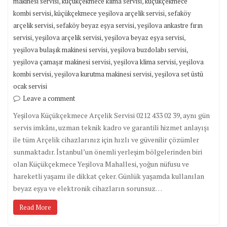
,
,
makinesi servisi
küçükçekmece klima servisi
küçükçekmece
,
,
kombi servisi
küçükçekmece yeşilova arçelik servisi
sefaköy
,
,
arçelik servisi
sefaköy beyaz eşya servisi
yeşilova ankastre fırın
,
,
,
servisi
yeşilova arçelik servisi
yeşilova beyaz eşya servisi
,
,
yeşilova bulaşık makinesi servisi
yeşilova buzdolabı servisi
,
,
yeşilova çamaşır makinesi servisi
yeşilova klima servisi
yeşilova
,
,
kombi servisi
yeşilova kurutma makinesi servisi
yeşilova set üstü
ocak servisi
Leave a comment
Yeşilova Küçükçekmece Arçelik Servisi 0212 433 02 39, aynı gün
servis imkânı, uzman teknik kadro ve garantili hizmet anlayışı
ile tüm Arçelik cihazlarınız için hızlı ve güvenilir çözümler
sunmaktadır. İstanbul’un önemli yerleşim bölgelerinden biri
olan Küçükçekmece Yeşilova Mahallesi, yoğun nüfusu ve
hareketli yaşamı ile dikkat çeker. Günlük yaşamda kullanılan
beyaz eşya ve elektronik cihazların sorunsuz…
Read More