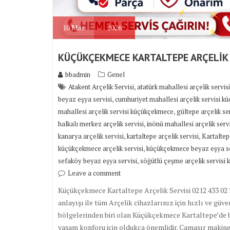
10
Mar
2026
KÜÇÜKÇEKMECE KARTALTEPE ARÇELİK 
bbadmin
Genel
,
Atakent Arçelik Servisi
atatürk mahallesi arçelik servi
,
beyaz eşya servisi
cumhuriyet mahallesi arçelik servisi 
,
mahallesi arçelik servisi küçükçekmece
gültepe arçelik s
,
halkalı merkez arçelik servisi
inönü mahallesi arçelik ser
,
,
kanarya arçelik servisi
kartaltepe arçelik servisi
Kartaltep
,
küçükçekmece arçelik servisi
küçükçekmece beyaz eşya se
,
sefaköy beyaz eşya servisi
söğütlü çeşme arçelik servisi
Leave a comment
Küçükçekmece Kartaltepe Arçelik Servisi 0212 433 02 3
anlayışı ile tüm Arçelik cihazlarınız için hızlı ve gü
bölgelerinden biri olan Küçükçekmece Kartaltepe’de 
yaşam konforu için oldukça önemlidir. Çamaşır makine