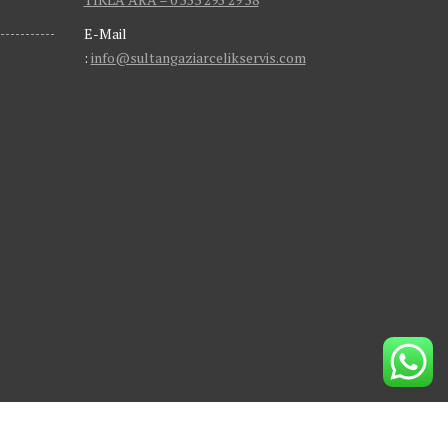
E-Mail
:
info@sultangaziarcelikservis.com