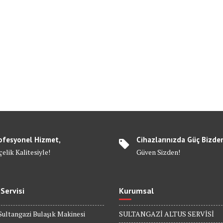
ofesyonel Hizmet,
Cihazlarınızda Güç Bizde
elik Kalitesiyle!
Güven Sizden!
 Servisi
Kurumsal
Sultangazi Bulaşık Makinesi
SULTANGAZİ ALTUS SERVİSİ