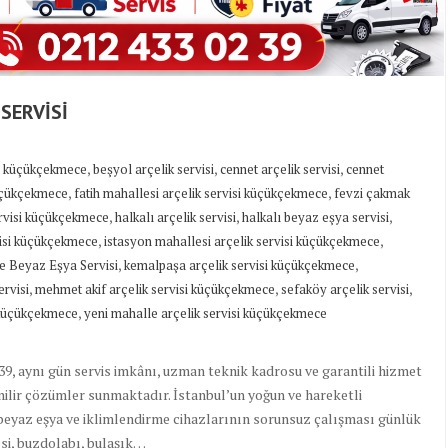
SERVİSİ
,
,
,
si küçükçekmece
beşyol arçelik servisi
cennet arçelik servisi
cennet
,
,
küçükçekmece
fatih mahallesi arçelik servisi küçükçekmece
fevzi çakmak
,
,
,
ervisi küçükçekmece
halkalı arçelik servisi
halkalı beyaz eşya servisi
,
,
visi küçükçekmece
istasyon mahallesi arçelik servisi küçükçekmece
,
,
e Beyaz Eşya Servisi
kemalpaşa arçelik servisi küçükçekmece
,
,
,
rvisi
mehmet akif arçelik servisi küçükçekmece
sefaköy arçelik servisi
,
 küçükçekmece
yeni mahalle arçelik servisi küçükçekmece
9, aynı gün servis imkânı, uzman teknik kadrosu ve garantili hizmet
venilir çözümler sunmaktadır. İstanbul’un yoğun ve hareketli
beyaz eşya ve iklimlendirme cihazlarının sorunsuz çalışması günlük
si, buzdolabı, bulaşık…