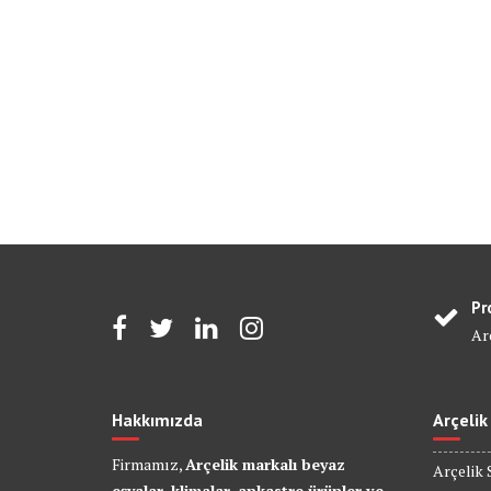
Pr
Arç
Hakkımızda
Arçelik
Firmamız,
Arçelik markalı beyaz
Arçelik 
eşyalar, klimalar, ankastre ürünler ve