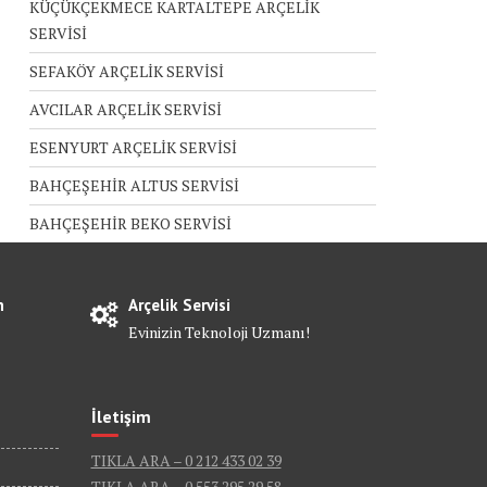
KÜÇÜKÇEKMECE KARTALTEPE ARÇELİK
SERVİSİ
SEFAKÖY ARÇELİK SERVİSİ
AVCILAR ARÇELİK SERVİSİ
ESENYURT ARÇELİK SERVİSİ
BAHÇEŞEHİR ALTUS SERVİSİ
BAHÇEŞEHİR BEKO SERVİSİ
n
Arçelik Servisi
Evinizin Teknoloji Uzmanı!
İletişim
TIKLA ARA – 0 212 433 02 39
TIKLA ARA – 0 553 295 29 58