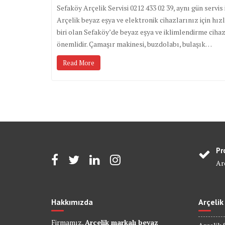
Sefaköy Arçelik Servisi 0212 433 02 39, aynı gün servi
Arçelik beyaz eşya ve elektronik cihazlarınız için hı
biri olan Sefaköy’de beyaz eşya ve iklimlendirme cih
önemlidir. Çamaşır makinesi, buzdolabı, bulaşık…
Read More
Pr
Arç
Hakkımızda
Arçelik
Firmamız,
Arçelik markalı beyaz