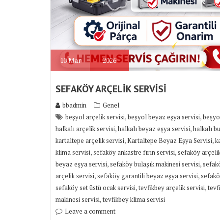
10
Mar
2026
SEFAKÖY ARÇELİK SERVİSİ
bbadmin
Genel
,
,
beşyol arçelik servisi
beşyol beyaz eşya servisi
beşyol
,
,
halkalı arçelik servisi
halkalı beyaz eşya servisi
halkalı b
,
,
kartaltepe arçelik servisi
Kartaltepe Beyaz Eşya Servisi
k
,
,
klima servisi
sefaköy ankastre fırın servisi
sefaköy arçelik
,
,
beyaz eşya servisi
sefaköy bulaşık makinesi servisi
sefak
,
,
arçelik servisi
sefaköy garantili beyaz eşya servisi
sefakö
,
,
sefaköy set üstü ocak servisi
tevfikbey arçelik servisi
tevf
,
makinesi servisi
tevfikbey klima servisi
Leave a comment