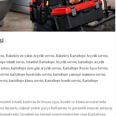
Sİ
,
,
,
isi
Bakırköy en yakın Arçelik servisi
Bakırköy Kartaltepe Arçelik servisi
,
,
epe teknik servis
İstanbul Kartaltepe Arçelik servisi
kartaltepe arçelik
,
,
,
 ustası
kartaltepe aynı gün arçelik servisi
Kartaltepe Beyaz Eşya Servisi
,
,
,
servisi
kartaltepe buzdolabı servisi
kartaltepe çamaşır makinesi servisi
,
,
,
ervisi
kartaltepe klima servisi
Kartaltepe kombi servisi
Kartaltepe
neyimli teknik kadrosu ile beyaz eşya, kombi ve klima arızalarında
is hizmeti, orijinal yedek parça kullanımı ve garantili onarım anlayışı
ağlamaktadır. İstanbul’un önemli semtlerinden biri olan Kartaltepe