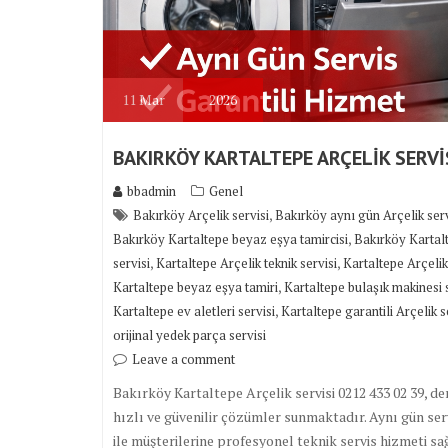
11
Mar
2026
BAKIRKÖY KARTALTEPE ARÇELİK SERVİ
bbadmin
Genel
,
Bakırköy Arçelik servisi
Bakırköy aynı gün Arçelik serv
,
Bakırköy Kartaltepe beyaz eşya tamircisi
Bakırköy Kartalt
,
,
servisi
Kartaltepe Arçelik teknik servisi
Kartaltepe Arçelik
,
Kartaltepe beyaz eşya tamiri
Kartaltepe bulaşık makinesi 
,
Kartaltepe ev aletleri servisi
Kartaltepe garantili Arçelik s
orijinal yedek parça servisi
Leave a comment
Bakırköy Kartaltepe Arçelik servisi 0212 433 02 39, de
hızlı ve güvenilir çözümler sunmaktadır. Aynı gün serv
ile müşterilerine profesyonel teknik servis hizmeti s