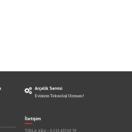
n
Arçelik Servisi
Evinizin Teknoloji Uzmanı!
İletişim
TIKLA ARA – 0 212 433 02 39