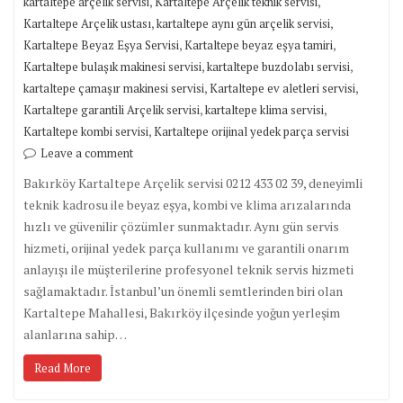
,
,
kartaltepe arçelik servisi
Kartaltepe Arçelik teknik servisi
,
,
Kartaltepe Arçelik ustası
kartaltepe aynı gün arçelik servisi
,
,
Kartaltepe Beyaz Eşya Servisi
Kartaltepe beyaz eşya tamiri
,
,
Kartaltepe bulaşık makinesi servisi
kartaltepe buzdolabı servisi
,
,
kartaltepe çamaşır makinesi servisi
Kartaltepe ev aletleri servisi
,
,
Kartaltepe garantili Arçelik servisi
kartaltepe klima servisi
,
Kartaltepe kombi servisi
Kartaltepe orijinal yedek parça servisi
Leave a comment
Bakırköy Kartaltepe Arçelik servisi 0212 433 02 39, deneyimli
teknik kadrosu ile beyaz eşya, kombi ve klima arızalarında
hızlı ve güvenilir çözümler sunmaktadır. Aynı gün servis
hizmeti, orijinal yedek parça kullanımı ve garantili onarım
anlayışı ile müşterilerine profesyonel teknik servis hizmeti
sağlamaktadır. İstanbul’un önemli semtlerinden biri olan
Kartaltepe Mahallesi, Bakırköy ilçesinde yoğun yerleşim
alanlarına sahip…
Read More