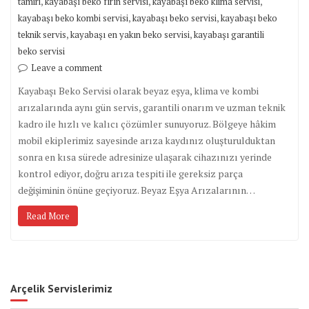
,
,
,
tamiri
kayabaşı beko fırın servisi
kayabaşı beko klima servisi
,
,
kayabaşı beko kombi servisi
kayabaşı beko servisi
kayabaşı beko
,
,
teknik servis
kayabaşı en yakın beko servisi
kayabaşı garantili
beko servisi
Leave a comment
Kayabaşı Beko Servisi olarak beyaz eşya, klima ve kombi
arızalarında aynı gün servis, garantili onarım ve uzman teknik
kadro ile hızlı ve kalıcı çözümler sunuyoruz. Bölgeye hâkim
mobil ekiplerimiz sayesinde arıza kaydınız oluşturulduktan
sonra en kısa sürede adresinize ulaşarak cihazınızı yerinde
kontrol ediyor, doğru arıza tespiti ile gereksiz parça
değişiminin önüne geçiyoruz. Beyaz Eşya Arızalarının…
Read More
Arçelik Servislerimiz