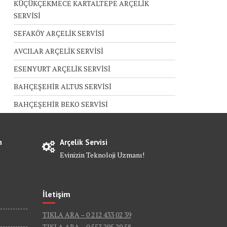
KÜÇÜKÇEKMECE KARTALTEPE ARÇELİK
SERVİSİ
SEFAKÖY ARÇELİK SERVİSİ
AVCILAR ARÇELİK SERVİSİ
ESENYURT ARÇELİK SERVİSİ
BAHÇEŞEHİR ALTUS SERVİSİ
BAHÇEŞEHİR BEKO SERVİSİ
n
Arçelik Servisi
Evinizin Teknoloji Uzmanı!
İletişim
TIKLA ARA – 0 212 433 02 39
TIKLA ARA – 0 553 295 29 58