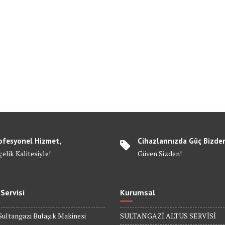
ofesyonel Hizmet,
Cihazlarınızda Güç Bizde
elik Kalitesiyle!
Güven Sizden!
 Servisi
Kurumsal
Sultangazi Bulaşık Makinesi
SULTANGAZİ ALTUS SERVİSİ