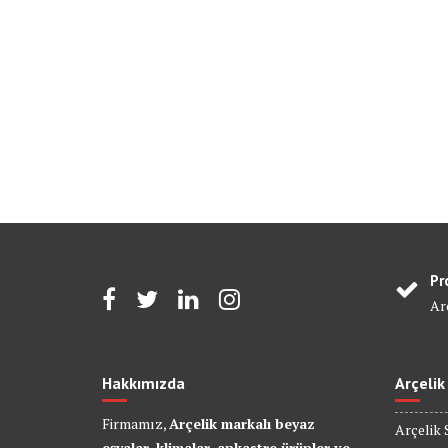
Pr
Arç
Hakkımızda
Arçelik
Firmamız,
Arçelik markalı beyaz
Arçelik 
eşyalar, klimalar, ankastre ürünler ve