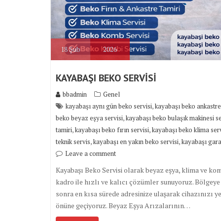
18
Şub
2026
KAYABAŞI BEKO SERVİSİ
bbadmin
Genel
,
kayabaşı aynı gün beko servisi
kayabaşı beko ankastre
,
beko beyaz eşya servisi
kayabaşı beko bulaşık makinesi se
,
,
tamiri
kayabaşı beko fırın servisi
kayabaşı beko klima serv
,
,
teknik servis
kayabaşı en yakın beko servisi
kayabaşı garan
Leave a comment
Kayabaşı Beko Servisi olarak beyaz eşya, klima ve kom
kadro ile hızlı ve kalıcı çözümler sunuyoruz. Bölgey
sonra en kısa sürede adresinize ulaşarak cihazınızı ye
önüne geçiyoruz. Beyaz Eşya Arızalarının…