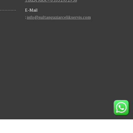
E-Mail
:
info@sultangaziarcelikservis.com