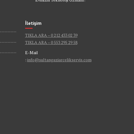
İletişim
TIKLA ARA – 0 212 433 02 39
TIKLA ARA – 0 553 295 29 58
E-Mail
:
info@sultangaziarcelikservis.com