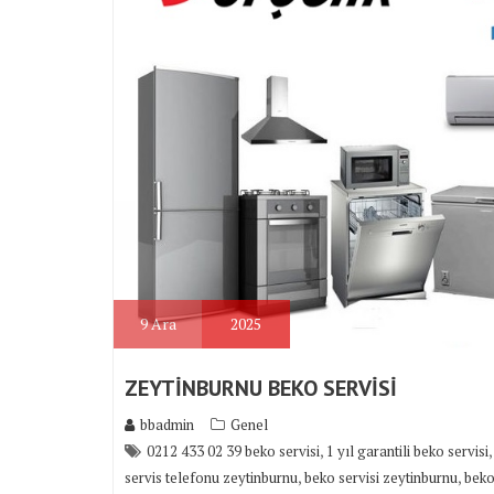
9
Ara
2025
ZEYTİNBURNU BEKO SERVİSİ
bbadmin
Genel
,
0212 433 02 39 beko servisi
1 yıl garantili beko servisi
,
,
servis telefonu zeytinburnu
beko servisi zeytinburnu
beko