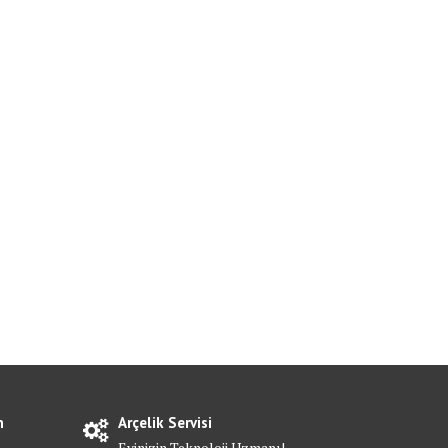
n
Arçelik Servisi
Evinizin Teknoloji Uzmanı!