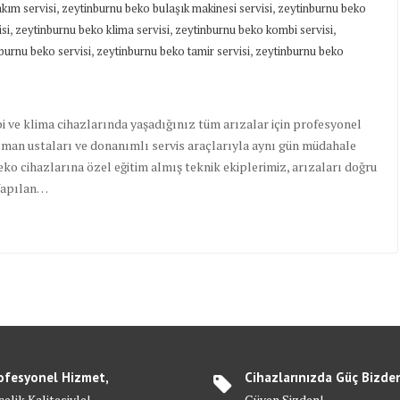
,
,
kım servisi
zeytinburnu beko bulaşık makinesi servisi
zeytinburnu beko
,
,
,
si
zeytinburnu beko klima servisi
zeytinburnu beko kombi servisi
,
,
burnu beko servisi
zeytinburnu beko tamir servisi
zeytinburnu beko
ve klima cihazlarında yaşadığınız tüm arızalar için profesyonel
uzman ustaları ve donanımlı servis araçlarıyla aynı gün müdahale
Beko cihazlarına özel eğitim almış teknik ekiplerimiz, arızaları doğru
 Yapılan…
ofesyonel Hizmet,
Cihazlarınızda Güç Bizde
elik Kalitesiyle!
Güven Sizden!