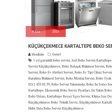
9
Ara
2025
KÜÇÜKÇEKMECE KARTALTEPE BEKO SER
bbadmin
Genel
,
1 yıl garantili beko servisi
Acil Beko Servisi Kartaltepe
,
,
Servisi Küçükçekmece
Beko Bulaşık Makinesi Servisi
Beko
,
,
Servisi
Beko Ev Aletleri Servisi
Beko Ev Tipi Cihaz Servisi
,
,
Kurutma Makinesi Servisi
Beko Montaj Servisi
Beko Ocak 
,
,
0212 433 02 39
Beko Servisi Yakınımda
Beko Su Isıtıcı Ser
,
,
Kartaltepe
Ekonomik Beko Servis Fiyatları
En Yakın Beko 
,
,
Beko Ustası
Kartaltepe Beyaz Eşya Servisi
Klima Gaz Do
,
Küçükçekmece Beko Teknik Servis
Küçükçekmece Kartalt
,
Ekibi
Usta Beko Servisi Küçükçekmece