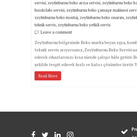
,
,
servisi
zeytinburnu beko arıza servisi
zeytinburnu beko ba
,
buzdolabı servisi
zeytinburnu beko çamaşır makinesi servi
,
,
zeytinburnu beko montaj
zeytinburnu beko onarım
zeytin
,
teknik servis
zeytinburnu beko yetkili servis
Leave a comment
Zeytinburnu bölgesinde Beko marka beyaz eşya, kombi 
teknik servis arıyorsanız, Zeytinburnu Beko Servisi 
ederek cihazlarınızı kısa sürede çalışır hâle getirir. 
şekilde tespit ederek hızlı ve kalıcı çözümler üretir.
Read More
Pr
Arç