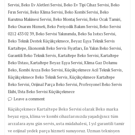
,
,
,
Servisi
Beko Ev Aletleri Servisi
Beko Ev Tipi Cihaz Servisi
Beko
,
,
,
Fırın Servisi
Beko Klima Servisi
Beko Kombi Servisi
Beko
,
,
,
Kurutma Makinesi Servisi
Beko Montaj Servisi
Beko Ocak Tamiri
,
,
Beko Onarım Hizmeti
Beko Periyodik Bakım Servisi
Beko Servisi
,
,
,
0212 433 02 39
Beko Servisi Yakınımda
Beko Su Isıtıcı Servisi
,
Beko Teknik Destek Küçükçekmece
Beyaz Eşya Teknik Servis
,
,
,
Kartaltepe
Ekonomik Beko Servis Fiyatları
En Yakın Beko Servisi
,
,
Garantili Beko Teknik Servis
Kartaltepe Beko Servisi
Kartaltepe
,
,
Beko Ustası
Kartaltepe Beyaz Eşya Servisi
Klima Gaz Dolumu
,
,
,
Beko
Kombi Arıza Beko Servisi
Küçükçekmece Acil Teknik Servis
,
Küçükçekmece Beko Teknik Servis
Küçükçekmece Kartaltepe
,
,
Beko Servisi
Orijinal Parça Beko Servisi
Profesyonel Beko Servis
,
Ekibi
Usta Beko Servisi Küçükçekmece
Leave a comment
Küçükçekmece Kartaltepe Beko Servisi olarak Beko marka
beyaz eşya, klima ve kombi cihazlarınızda yaşadığınız tüm
arızalara aynı gün servis, usta müdahalesi, 1 yıl garantili tamir
ve orijinal yedek parça hizmeti sunuyoruz. Uzman teknisyen