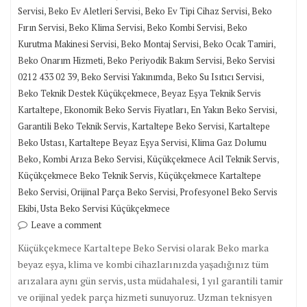
,
,
,
Servisi
Beko Ev Aletleri Servisi
Beko Ev Tipi Cihaz Servisi
Beko
,
,
,
Fırın Servisi
Beko Klima Servisi
Beko Kombi Servisi
Beko
,
,
,
Kurutma Makinesi Servisi
Beko Montaj Servisi
Beko Ocak Tamiri
,
,
Beko Onarım Hizmeti
Beko Periyodik Bakım Servisi
Beko Servisi
,
,
,
0212 433 02 39
Beko Servisi Yakınımda
Beko Su Isıtıcı Servisi
,
Beko Teknik Destek Küçükçekmece
Beyaz Eşya Teknik Servis
,
,
,
Kartaltepe
Ekonomik Beko Servis Fiyatları
En Yakın Beko Servisi
,
,
Garantili Beko Teknik Servis
Kartaltepe Beko Servisi
Kartaltepe
,
,
Beko Ustası
Kartaltepe Beyaz Eşya Servisi
Klima Gaz Dolumu
,
,
,
Beko
Kombi Arıza Beko Servisi
Küçükçekmece Acil Teknik Servis
,
Küçükçekmece Beko Teknik Servis
Küçükçekmece Kartaltepe
,
,
Beko Servisi
Orijinal Parça Beko Servisi
Profesyonel Beko Servis
,
Ekibi
Usta Beko Servisi Küçükçekmece
Leave a comment
Küçükçekmece Kartaltepe Beko Servisi olarak Beko marka
beyaz eşya, klima ve kombi cihazlarınızda yaşadığınız tüm
arızalara aynı gün servis, usta müdahalesi, 1 yıl garantili tamir
ve orijinal yedek parça hizmeti sunuyoruz. Uzman teknisyen