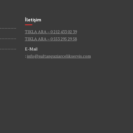
İletişim
TIKLA ARA – 0 212 433 02 39
TIKLA ARA – 0 553 295 29 58
E-Mail
:
info@sultangaziarcelikservis.com