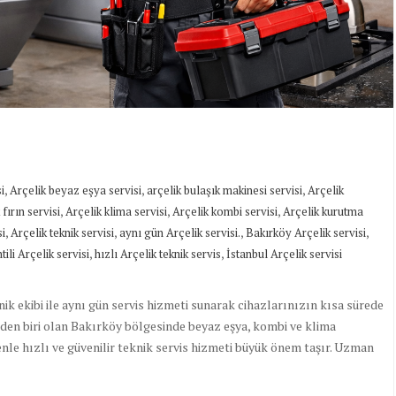
,
,
,
i
Arçelik beyaz eşya servisi
arçelik bulaşık makinesi servisi
Arçelik
,
,
,
 fırın servisi
Arçelik klima servisi
Arçelik kombi servisi
Arçelik kurutma
,
,
,
,
si
Arçelik teknik servisi
aynı gün Arçelik servisi.
Bakırköy Arçelik servisi
,
,
tili Arçelik servisi
hızlı Arçelik teknik servis
İstanbul Arçelik servisi
nik ekibi ile aynı gün servis hizmeti sunarak cihazlarınızın kısa sürede
inden biri olan Bakırköy bölgesinde beyaz eşya, kombi ve klima
enle hızlı ve güvenilir teknik servis hizmeti büyük önem taşır. Uzman