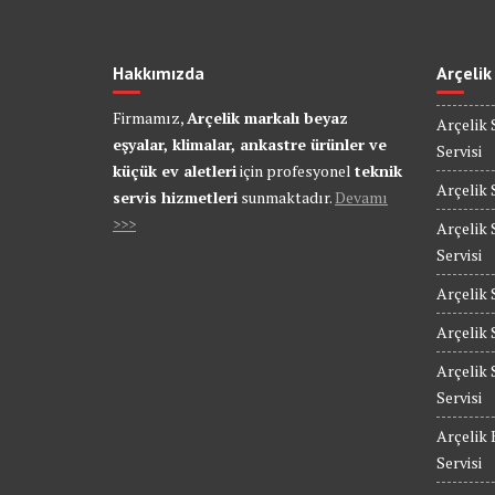
Hakkımızda
Arçelik
Firmamız,
Arçelik markalı beyaz
Arçelik 
eşyalar, klimalar, ankastre ürünler ve
Servisi
küçük ev aletleri
için profesyonel
teknik
Arçelik 
servis hizmetleri
sunmaktadır.
Devamı
>>>
Arçelik 
Servisi
Arçelik 
Arçelik 
Arçelik 
Servisi
Arçelik 
Servisi