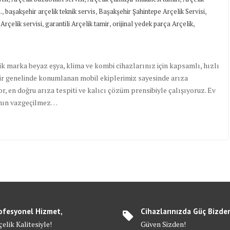
,
,
,
.
başakşehir arçelik teknik servis
Başakşehir Şahintepe Arçelik Servisi
,
,
,
Arçelik servisi
garantili Arçelik tamir
orijinal yedek parça Arçelik
ik marka beyaz eşya, klima ve kombi cihazlarınız için kapsamlı, hızlı
hir genelinde konumlanan mobil ekiplerimiz sayesinde arıza
yor, en doğru arıza tespiti ve kalıcı çözüm prensibiyle çalışıyoruz. Ev
şamın vazgeçilmez…
ofesyonel Hizmet,
Cihazlarınızda Güç Bizde
elik Kalitesiyle!
Güven Sizden!