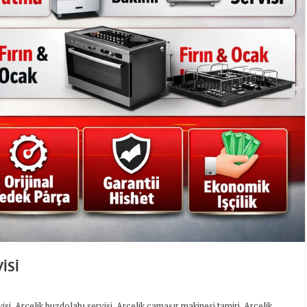
İSİ
,
,
,
isi
Arçelik buzdolabı servisi
Arçelik çamaşır makinesi tamiri
Arçelik