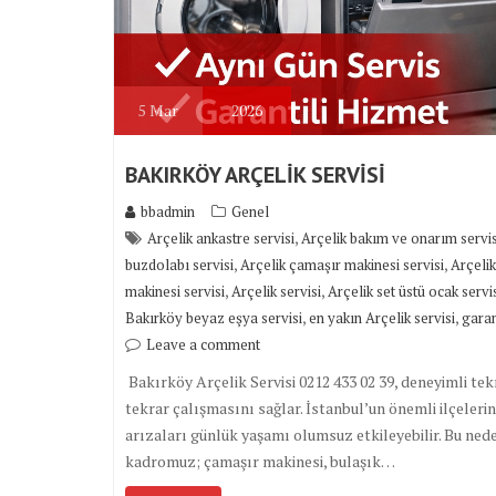
5
Mar
2026
BAKIRKÖY ARÇELİK SERVİSİ
bbadmin
Genel
,
Arçelik ankastre servisi
Arçelik bakım ve onarım servis
,
,
buzdolabı servisi
Arçelik çamaşır makinesi servisi
Arçelik
,
,
makinesi servisi
Arçelik servisi
Arçelik set üstü ocak servi
,
,
Bakırköy beyaz eşya servisi
en yakın Arçelik servisi
garan
Leave a comment
Bakırköy Arçelik Servisi 0212 433 02 39, deneyimli tek
tekrar çalışmasını sağlar. İstanbul’un önemli ilçeler
arızaları günlük yaşamı olumsuz etkileyebilir. Bu ned
kadromuz; çamaşır makinesi, bulaşık…