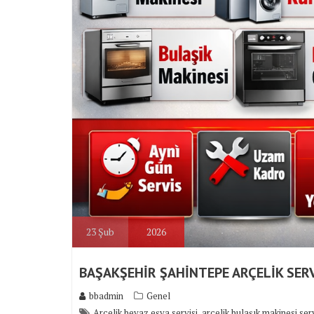
23
Şub
2026
BAŞAKŞEHİR ŞAHİNTEPE ARÇELİK SERV
bbadmin
Genel
,
Arçelik beyaz eşya servisi
arçelik bulaşık makinesi serv