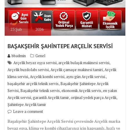
23
Şub
2026
BAŞAKŞEHİR ŞAHİNTEPE ARÇELİK SERVİSİ
bbadmin
Genel
,
,
Arçelik beyaz eşya servisi
arçelik bulaşık makinesi servisi
,
,
Arçelik buzdolabı servisi
Arçelik çamaşır makinesi tamiri
Arçelik
,
,
,
klima servisi
Arçelik kombi servisi
aynı gün Arçelik servisi.
,
başakşehir arçelik teknik servis
Başakşehir Şahintepe Arçelik
,
,
,
Servisi
Başakşehir teknik servis
ekonomik Arçelik servis
en yakın
,
,
,
Arçelik servisi
garantili Arçelik tamir
orijinal yedek parça Arçelik
Şahintepe Arçelik tamir
Leave a comment
Başakşehir Şahintepe Arçelik Servisi çevresinde Arçelik marka
beyaz eşya, klima ve kombi cihazlarınız için kapsamlı, hızlı ve