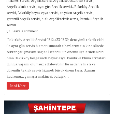
,
,
,
makinesi servisi
Arçelik servisi
Arçelik set üstü ocak servisi
,
,
Arçelik teknik servisi
aynı gün Arçelik servisi.
Bakırköy Arçelik
,
,
,
servisi
Bakırköy beyaz eşya servisi
en yakın Arçelik servisi
,
,
garantili Arçelik servisi
hızlı Arçelik teknik servis
İstanbul Arçelik
servisi
Leave a comment
Bakırköy Arçelik Servisi 0212 433 02 39, deneyimli teknik ekibi
ile aynı gün servis hizmeti sunarak cihazlarınızın kısa sürede
tekrar çalışmasını sağlar. İstanbul’un önemli ilçelerinden biri
olan Bakırköy bölgesinde beyaz eşya, kombi ve klima arızaları
günlük yaşamı olumsuz etkileyebilir. Bu nedenle hızlı ve
güvenilir teknik servis hizmeti büyük önem taşır. Uzman
kadromuz; çamaşır makinesi, bulaşık…
Read More