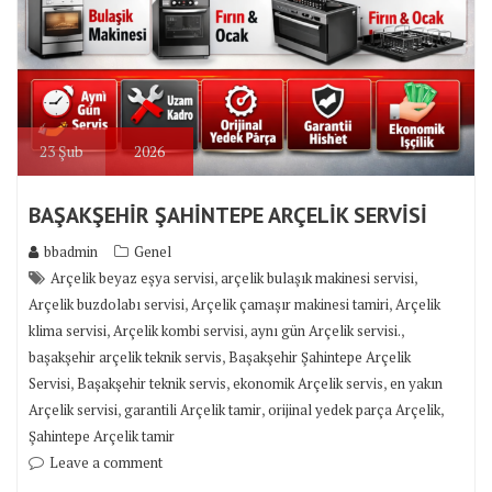
23
Şub
2026
BAŞAKŞEHİR ŞAHİNTEPE ARÇELİK SERVİSİ
bbadmin
Genel
,
,
Arçelik beyaz eşya servisi
arçelik bulaşık makinesi servisi
,
,
Arçelik buzdolabı servisi
Arçelik çamaşır makinesi tamiri
Arçelik
,
,
,
klima servisi
Arçelik kombi servisi
aynı gün Arçelik servisi.
,
başakşehir arçelik teknik servis
Başakşehir Şahintepe Arçelik
,
,
,
Servisi
Başakşehir teknik servis
ekonomik Arçelik servis
en yakın
,
,
,
Arçelik servisi
garantili Arçelik tamir
orijinal yedek parça Arçelik
Şahintepe Arçelik tamir
Leave a comment