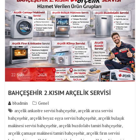
22
Şub
2026
BAHÇEŞEHİR 2.KISIM ARÇELİK SERVİSİ
bbadmin
Genel
,
arçelik ankastre servisi bahçeşehir
arçelik arıza servisi
,
,
bahçeşehir
arçelik beyaz eşya servisi bahçeşehir
arçelik bulaşık
,
,
makinesi servisi bahçeşehir
arçelik buzdolabı tamiri bahçeşehir
,
arçelik çamaşır makinesi tamiri bahçeşehir
arçelik fırın servisi