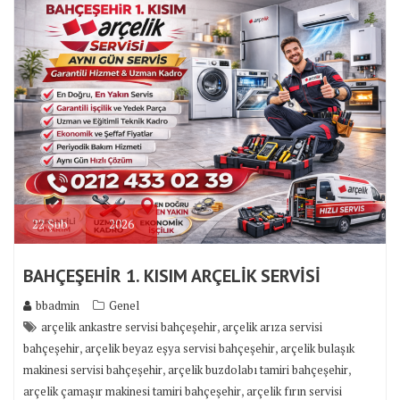
22
Şub
2026
BAHÇEŞEHİR 1. KISIM ARÇELİK SERVİSİ
bbadmin
Genel
,
arçelik ankastre servisi bahçeşehir
arçelik arıza servisi
,
,
bahçeşehir
arçelik beyaz eşya servisi bahçeşehir
arçelik bulaşık
,
,
makinesi servisi bahçeşehir
arçelik buzdolabı tamiri bahçeşehir
,
arçelik çamaşır makinesi tamiri bahçeşehir
arçelik fırın servisi