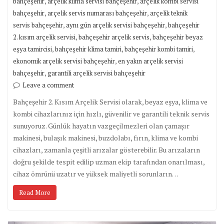
,
,
bahçeşehir
arçelik klima servisi bahçeşehir
arçelik kombi servisi
,
,
bahçeşehir
arçelik servis numarası bahçeşehir
arçelik teknik
,
,
servis bahçeşehir
aynı gün arçelik servisi bahçeşehir
bahçeşehir
,
,
2. kısım arçelik servisi
bahçeşehir arçelik servis
bahçeşehir beyaz
,
,
,
eşya tamircisi
bahçeşehir klima tamiri
bahçeşehir kombi tamiri
,
ekonomik arçelik servisi bahçeşehir
en yakın arçelik servisi
,
bahçeşehir
garantili arçelik servisi bahçeşehir
Leave a comment
Bahçeşehir 2. Kısım Arçelik Servisi olarak, beyaz eşya, klima ve
kombi cihazlarınız için hızlı, güvenilir ve garantili teknik servis
sunuyoruz. Günlük hayatın vazgeçilmezleri olan çamaşır
makinesi, bulaşık makinesi, buzdolabı, fırın, klima ve kombi
cihazları, zamanla çeşitli arızalar gösterebilir. Bu arızaların
doğru şekilde tespit edilip uzman ekip tarafından onarılması,
cihaz ömrünü uzatır ve yüksek maliyetli sorunların…
Read More