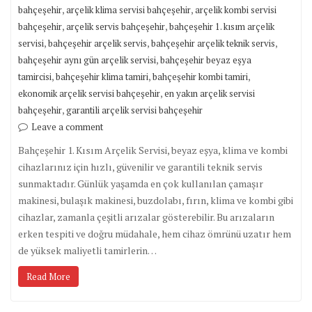
,
,
bahçeşehir
arçelik klima servisi bahçeşehir
arçelik kombi servisi
,
,
bahçeşehir
arçelik servis bahçeşehir
bahçeşehir 1. kısım arçelik
,
,
,
servisi
bahçeşehir arçelik servis
bahçeşehir arçelik teknik servis
,
bahçeşehir aynı gün arçelik servisi
bahçeşehir beyaz eşya
,
,
,
tamircisi
bahçeşehir klima tamiri
bahçeşehir kombi tamiri
,
ekonomik arçelik servisi bahçeşehir
en yakın arçelik servisi
,
bahçeşehir
garantili arçelik servisi bahçeşehir
Leave a comment
Bahçeşehir 1. Kısım Arçelik Servisi, beyaz eşya, klima ve kombi
cihazlarınız için hızlı, güvenilir ve garantili teknik servis
sunmaktadır. Günlük yaşamda en çok kullanılan çamaşır
makinesi, bulaşık makinesi, buzdolabı, fırın, klima ve kombi gibi
cihazlar, zamanla çeşitli arızalar gösterebilir. Bu arızaların
erken tespiti ve doğru müdahale, hem cihaz ömrünü uzatır hem
de yüksek maliyetli tamirlerin…
Read More